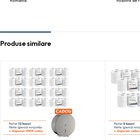
România.
noastră de r
Produse similare