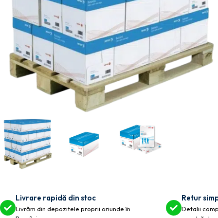
Livrare rapidă din stoc
Retur simp
Livrăm din depozitele proprii oriunde în
Detalii compl