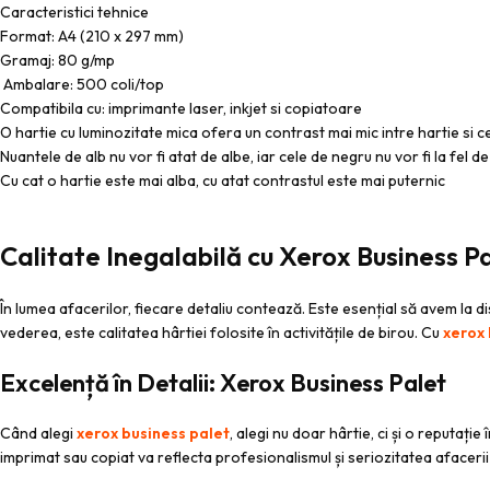
Caracteristici tehnice
Format: A4 (210 x 297 mm)
Gramaj: 80 g/mp
Ambalare: 500 coli/top
Compatibila cu: imprimante laser, inkjet si copiatoare
O hartie cu luminozitate mica ofera un contrast mai mic intre hartie si 
Nuantele de alb nu vor fi atat de albe, iar cele de negru nu vor fi la fel d
Cu cat o hartie este mai alba, cu atat contrastul este mai puternic
Calitate Inegalabilă cu Xerox Business P
În lumea afacerilor, fiecare detaliu contează. Este esențial să avem la 
vederea, este calitatea hârtiei folosite în activitățile de birou. Cu
xerox 
Excelență în Detalii: Xerox Business Palet
Când alegi
xerox business palet
, alegi nu doar hârtie, ci și o reputați
imprimat sau copiat va reflecta profesionalismul și seriozitatea afacerii 