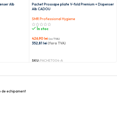
penser Alb
Pachet Prosoape pliate V-fold Premium + Dispenser
Alb CADOU
SMR Professional Hygiene
În stoc
426,90
lei
(cu TVA)
352,81
lei
(fara TVA)
CITEȘTE MAI MULT
SKU:
PACHET004-A
ip de echipament