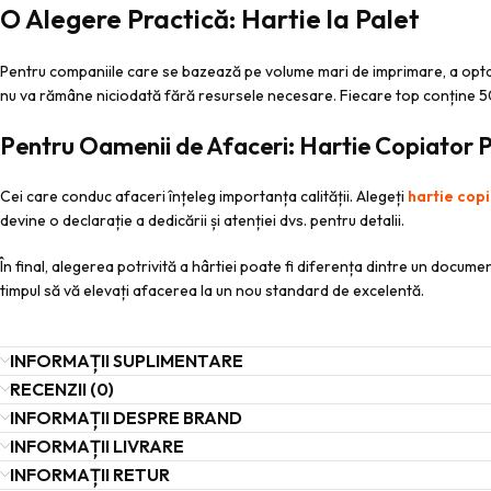
O Alegere Practică: Hartie la Palet
Pentru companiile care se bazează pe volume mari de imprimare, a opt
nu va rămâne niciodată fără resursele necesare. Fiecare top conține 50
Pentru Oamenii de Afaceri: Hartie Copiator 
Cei care conduc afaceri înțeleg importanța calității. Alegeți
hartie copi
devine o declarație a dedicării și atenției dvs. pentru detalii.
În final, alegerea potrivită a hârtiei poate fi diferența dintre un documen
timpul să vă elevați afacerea la un nou standard de excelentă.
INFORMAȚII SUPLIMENTARE
RECENZII (0)
INFORMAȚII DESPRE BRAND
INFORMAȚII LIVRARE
INFORMAȚII RETUR