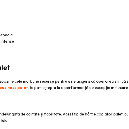
cerneala
e intense
alet
dispoziție cele mai bune resurse pentru a ne asigura că operarea zilnică
business palet
, te poți aștepta la o performanță de excepție în fiecare 
e îndelungată de calitate și fiabilitate. Acest tip de hârtie copiator palet,
tale.