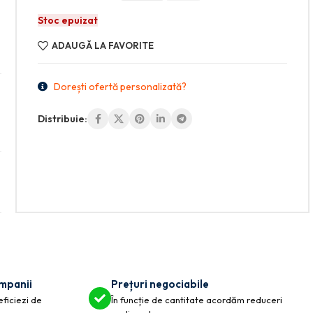
Stoc epuizat
ADAUGĂ LA FAVORITE
Dorești ofertă personalizată?
Distribuie:
ompanii
Prețuri negociabile
eficiezi de
În funcție de cantitate acordăm reduceri