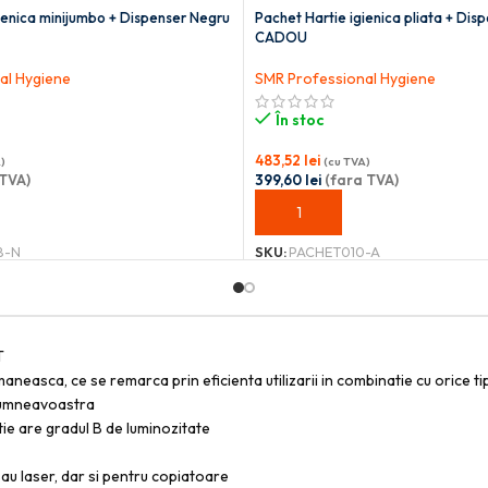
ienica minijumbo + Dispenser Negru
Pachet Hartie igienica pliata + Dis
CADOU
al Hygiene
SMR Professional Hygiene
În stoc
483,52
lei
)
(cu TVA)
TVA)
399,60
lei
(fara TVA)
OȘ
ADAUGĂ ÎN COȘ
8-N
SKU:
PACHET010-A
T
easca, ce se remarca prin eficienta utilizarii in combinatie cu orice t
 dumneavoastra
ie are gradul B de luminozitate
au laser, dar si pentru copiatoare