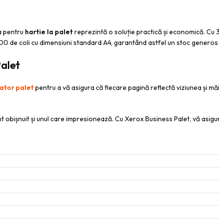
a pentru
hartie la palet
reprezintă o soluție practică și economică. Cu 
0 de coli cu dimensiuni standard A4, garantând astfel un stoc generos 
Palet
ator palet
pentru a vă asigura că fiecare pagină reflectă viziunea și 
t obișnuit și unul care impresionează. Cu Xerox Business Palet, vă asigurați