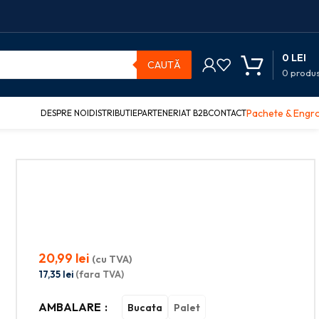
0
LEI
CAUTĂ
0
produ
Pachete & Engr
DESPRE NOI
DISTRIBUTIE
PARTENERIAT B2B
CONTACT
20,99
lei
(cu TVA)
17,35
lei
(fara TVA)
AMBALARE
Bucata
Palet