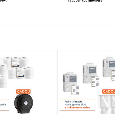
etur.
reduceri suplimentare.