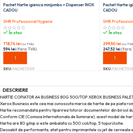
Pachet Hartie igienica minijumbo + Dispenser INOX
Pachet Hartie ig
CADOU
CADOU
SMR Professional Hygiene
SMR Profession
În stoc
În stoc
718,74
lei
299,50
lei
(cu TVA)
(cu TVA
594
lei
(fara TVA)
247,52
lei
(fara 
ADAUGĂ ÎN COȘ
ADAUGĂ ÎN C
SKU:
PACHET009
SKU:
PACHET00
DESCRIERE
HARTIE COPIATOR A4 BUSINESS 80G 500/TOP XEROX BUSINESS PALE
Xerox Business este cea mai cunoscuta marca de hartie de pe piata roman
Hartie recomandata pentru tiparirea tuturor documentelor din biroul
Conform CIE (Comisia Internationala de Iluminare), acest model de hart
Hartia are 80 g/mp si este ambalata cu 500 coli/top, 5 topuri/cutie.
Deosebit de performanta, atat pentru imprimantele cu jet de cerneala s