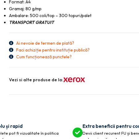
Format: A4
Gramaj: 80 g/mp
Ambalare: 500 coli/top – 300 topuri/palet
TRANSPORT GRATUIT
Ai nevoie de termen de plată?
Faci achiziție pentru instituție publică?
Cum funcționează punctele?
Vezi si alte produse de la:
lu și rapid
Extra beneficii pentru c
ete pot fi vizualitate în politica
Devii client recurent FU și ben