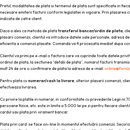
Pretul, modalitatea de plata si termenul de plata sunt specificate in fie
necesare emiterii facturii conform legislatiei in vigoare. Prin plasarea 
indicata de catre client.
Daca a ales ca metoda de plata
transferul bancar/ordin de plata
, cl
plasarii comenzii, clientul va introduce datele sale personale, adresa de
eficienta a comenzii plasate. Comanda va fi procesata imediat dupa conf
Clientul va primi pe e-mail o factura care va cuprinde toate datele privi
ordinul de plata, la sectiunea ”detalii de plata”, numarul facturii transm
mult 24 de ore o confirmare de plata la adresa de e-mail:
online@furniz
Pentru plata cu
numerar/cash la livrare
, ulterior plasarii comenzii, 
efectueaza livrarea.
Cu privire la platile in numerar, in conformitate cu prevederile Legii nr
persoane fizice, etc. este in limita a 5.000 lei pe zi pentru fiecare clien
cardul sau plata prin virament bancar.
Plata prin card se face on-line în momentul efectuării comenzii. Secur