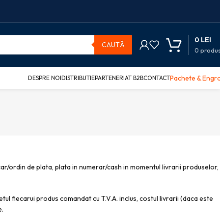
0
LEI
CAUTĂ
0
produ
Pachete & Engr
DESPRE NOI
DISTRIBUTIE
PARTENERIAT B2B
CONTACT
car/ordin de plata, plata in numerar/cash in momentul livrarii produselor,
etul fiecarui produs comandat cu T.V.A. inclus, costul livrarii (daca este
e.