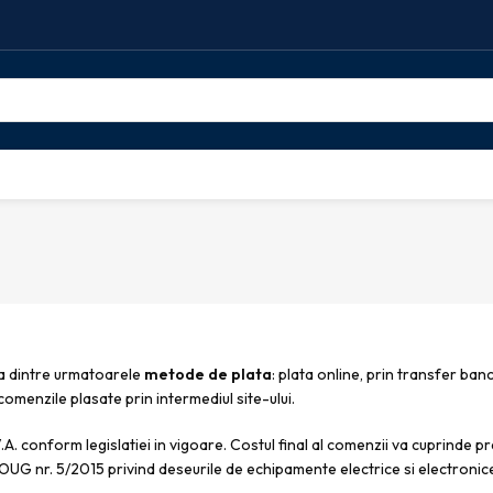
na dintre urmatoarele
metode de plata
: plata online, prin transfer ban
comenzile plasate prin intermediul site-ului.
V.A. conform legislatiei in vigoare. Costul final al comenzii va cuprinde pr
le OUG nr. 5/2015 privind deseurile de echipamente electrice si electronic