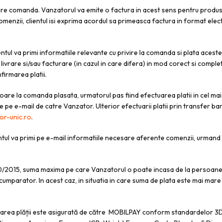
care comanda. Vanzatorul va emite o factura in acest sens pentru produsel
comenzii, clientul isi exprima acordul sa primeasca factura in format elec
ientul va primi informatiile relevante cu privire la comanda si plata aces
 livrare si/sau facturare (in cazul in care difera) in mod corect si comp
irmarea platii.
toare la comanda plasata, urmatorul pas fiind efectuarea platii in cel mai
ise pe e-mail de catre Vanzator. Ulterior efectuarii platii prin transfer b
or-unic.ro
.
clientul va primi pe e-mail informatiile necesare aferente comenzii, ur
.70/2015, suma maxima pe care Vanzatorul o poate incasa de la persoanele 
t/cumparator. In acest caz, in situatia in care suma de plata este mai mare
izarea plății este asigurată de către MOBILPAY conform standardelor 3D