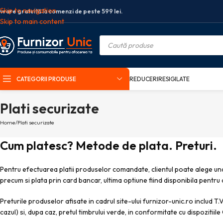
Skip to navigation
ivrare gratuită la comenzi de peste 599 lei.
Skip to main content
CATEGORII PRODUSE
REDUCERI
RESIGILATE
Plati securizate
Home
Plati securizate
Cum platesc? Metode de plata. Preturi.
Pentru efectuarea platii produselor comandate, clientul poate alege u
precum si plata prin card bancar, ultima optiune fiind disponibila pentru 
Preturile produselor afisate in cadrul site-ului furnizor-unic.ro includ T.
cazul) si, dupa caz, pretul timbrului verde, in conformitate cu dispozitii