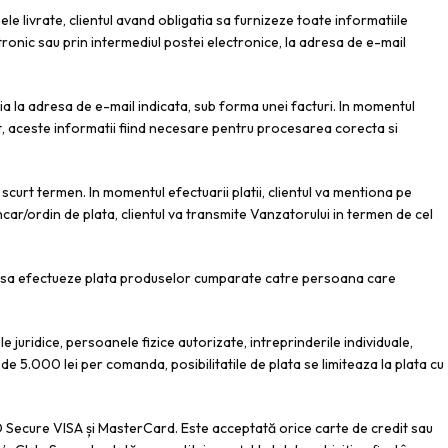
e livrate, clientul avand obligatia sa furnizeze toate informatiile
tronic sau prin intermediul postei electronice, la adresa de e-mail
teia la adresa de e-mail indicata, sub forma unei facturi. In momentul
let, aceste informatii fiind necesare pentru procesarea corecta si
 scurt termen. In momentul efectuarii platii, clientul va mentiona pe
ancar/ordin de plata, clientul va transmite Vanzatorului in termen de cel
mand sa efectueze plata produselor cumparate catre persoana care
juridice, persoanele fizice autorizate, intreprinderile individuale,
 de 5.000 lei per comanda, posibilitatile de plata se limiteaza la plata cu
 Secure VISA și MasterCard. Este acceptată orice carte de credit sau