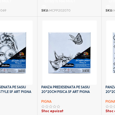
I MULT
CITEȘTE MAI MULT
CIT
069
SKU:
MCPP202070
SKU:
ENATA PE SASIU
PANZA PREDESENATA PE SASIU
PANZA
TYLE SF ART PIGNA
20*20CM PISICA SF ART PIGNA
20*2
PIGNA
PIGN
Stoc epuizat
Stoc 