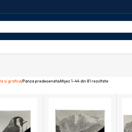
ta si grafica
Panza predesenata
Afișez 1–44 din 81 rezultate