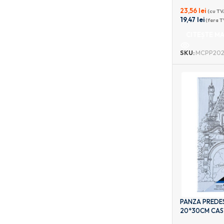
23,56
lei
(cu TV
19,47
lei
(fara T
CITEȘTE MA
SKU:
MCPP202
PANZA PREDES
20*30CM CAST