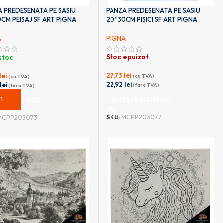
 PREDESENATA PE SASIU
PANZA PREDESENATA PE SASIU
CM PEISAJ SF ART PIGNA
20*30CM PISICI SF ART PIGNA
A
PIGNA
Stoc epuizat
 stoc
27,73
lei
lei
(cu TVA)
(cu TVA)
22,92
lei
2
lei
(fara TVA)
(fara TVA)
CITEȘTE MAI MULT
UGĂ ÎN COȘ
SKU:
MCPP203077
MCPP203073