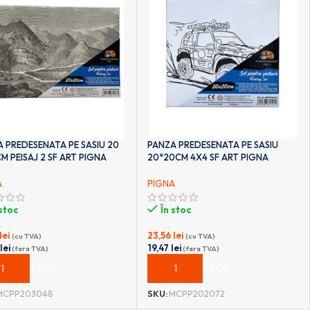
 PREDESENATA PE SASIU 20
PANZA PREDESENATA PE SASIU
CM PEISAJ 2 SF ART PIGNA
20*20CM 4X4 SF ART PIGNA
A
PIGNA
 stoc
În stoc
lei
23,56
lei
(cu TVA)
(cu TVA)
2
lei
19,47
lei
(fara TVA)
(fara TVA)
UGĂ ÎN COȘ
ADAUGĂ ÎN COȘ
MCPP203048
SKU:
MCPP202072