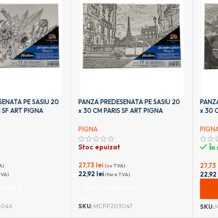
ENATA PE SASIU 20
PANZA PREDESENATA PE SASIU 20
PANZA
 SF ART PIGNA
x 30 CM PARIS SF ART PIGNA
x 30 
PIGNA
PIGN
Stoc epuizat
În
27,73
lei
27,73
A)
(cu TVA)
22,92
lei
22,9
TVA)
(fara TVA)
I MULT
CITEȘTE MAI MULT
ADA
046
SKU:
MCPP203047
SKU: