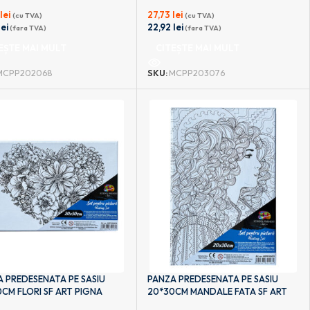
6
lei
27,73
lei
(cu TVA)
(cu TVA)
lei
22,92
lei
(fara TVA)
(fara TVA)
EȘTE MAI MULT
CITEȘTE MAI MULT
MCPP202068
SKU:
MCPP203076
 PREDESENATA PE SASIU
PANZA PREDESENATA PE SASIU
CM FLORI SF ART PIGNA
20*30CM MANDALE FATA SF ART
PIGNA