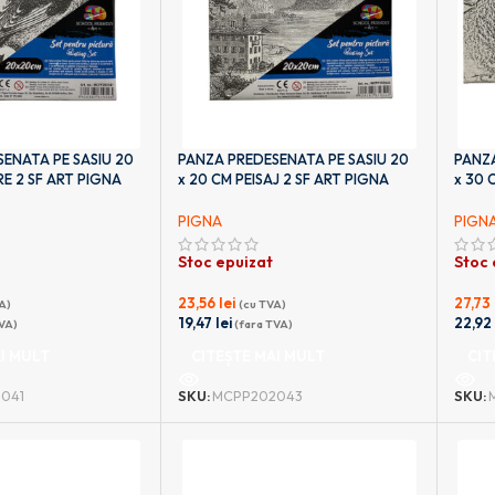
ENATA PE SASIU 20
PANZA PREDESENATA PE SASIU 20
PANZA
RE 2 SF ART PIGNA
x 20 CM PEISAJ 2 SF ART PIGNA
x 30 
PIGNA
PIGN
Stoc epuizat
Stoc 
23,56
lei
27,73
A)
(cu TVA)
19,47
lei
22,9
VA)
(fara TVA)
I MULT
CITEȘTE MAI MULT
CIT
041
SKU:
MCPP202043
SKU: