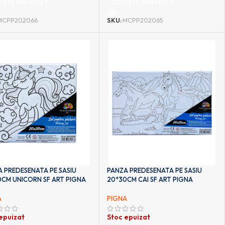
EȘTE MAI MULT
CITEȘTE MAI MULT
MCPP202066
SKU:
MCPP202065
 PREDESENATA PE SASIU
PANZA PREDESENATA PE SASIU
0CM UNICORN SF ART PIGNA
20*30CM CAI SF ART PIGNA
A
PIGNA
epuizat
Stoc epuizat