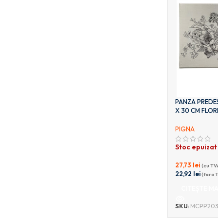
PANZA PREDES
X 30 CM FLORI
PIGNA
Stoc epuizat
27,73
lei
(cu TV
22,92
lei
(fara 
CITEȘTE MA
SKU:
MCPP203