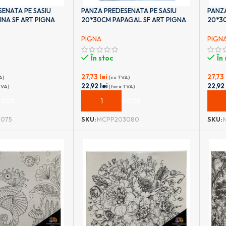
ENATA PE SASIU
PANZA PREDESENATA PE SASIU
PANZA
NA SF ART PIGNA
20*30CM PAPAGAL SF ART PIGNA
20*30
PIGNA
PIGN
În stoc
În
27,73
lei
27,73
A)
(cu TVA)
22,92
lei
22,9
TVA)
(fara TVA)
 COȘ
ADAUGĂ ÎN COȘ
ADA
075
SKU:
MCPP203080
SKU: