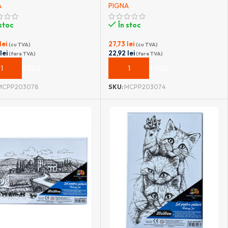
A
PIGNA
 stoc
În stoc
lei
27,73
lei
(cu TVA)
(cu TVA)
2
lei
22,92
lei
(fara TVA)
(fara TVA)
UGĂ ÎN COȘ
ADAUGĂ ÎN COȘ
MCPP203078
SKU:
MCPP203074