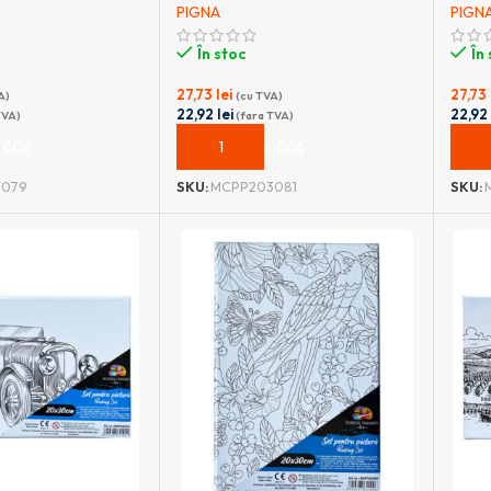
PIGNA
PIGN
În stoc
În
27,73
lei
27,73
A)
(cu TVA)
22,92
lei
22,9
TVA)
(fara TVA)
 COȘ
ADAUGĂ ÎN COȘ
ADA
079
SKU:
MCPP203081
SKU: