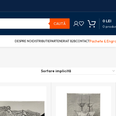
0
LEI
CAUTĂ
0
produ
Pachete & Engr
DESPRE NOI
DISTRIBUTIE
PARTENERIAT B2B
CONTACT