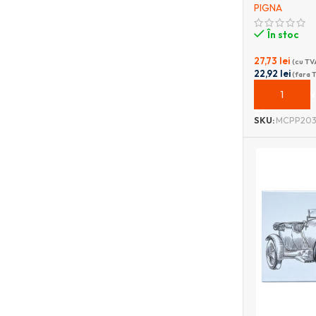
PIGNA
În stoc
27,73
lei
(cu TV
22,92
lei
(fara 
ADAUGĂ ÎN
SKU:
MCPP203