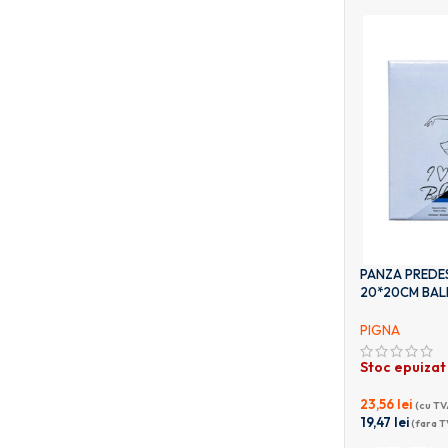
PANZA PREDES
20*20CM BALE
PIGNA
Stoc epuizat
23,56
lei
(cu TV
19,47
lei
(fara T