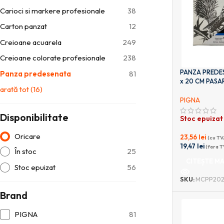
Carioci si markere profesionale
38
Carton panzat
12
Creioane acuarela
249
Creioane colorate profesionale
238
PANZA PREDES
Panza predesenata
81
x 20 CM PASA
arată tot
(
16
)
PIGNA
Disponibilitate
Stoc epuizat
Oricare
23,56
lei
(cu TV
19,47
lei
(fara T
În stoc
25
CITEȘTE MA
Stoc epuizat
56
SKU:
MCPP202
Brand
PIGNA
81