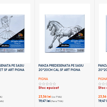
ENATA PE SASIU
PANZA PREDESENATA PE SASIU
PANZA
T SF ART PIGNA
20*20CM CAL SF ART PIGNA
20*20
PIGNA
PIGN
Stoc epuizat
Stoc 
23,56
lei
23,5
A)
(cu TVA)
19,47
lei
19,47
VA)
(fara TVA)