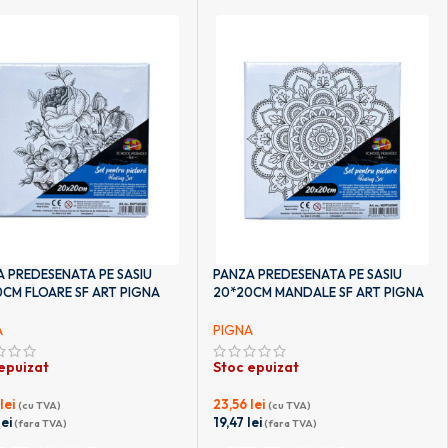
 PREDESENATA PE SASIU
PANZA PREDESENATA PE SASIU
CM FLOARE SF ART PIGNA
20*20CM MANDALE SF ART PIGNA
A
PIGNA
epuizat
Stoc epuizat
6
lei
23,56
lei
(cu TVA)
(cu TVA)
lei
19,47
lei
(fara TVA)
(fara TVA)