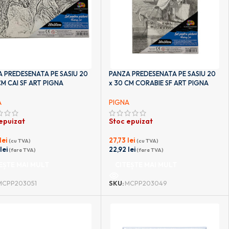
 PREDESENATA PE SASIU 20
PANZA PREDESENATA PE SASIU 20
CM CAI SF ART PIGNA
x 30 CM CORABIE SF ART PIGNA
A
PIGNA
epuizat
Stoc epuizat
lei
27,73
lei
(cu TVA)
(cu TVA)
2
lei
22,92
lei
(fara TVA)
(fara TVA)
EȘTE MAI MULT
CITEȘTE MAI MULT
MCPP203051
SKU:
MCPP203049