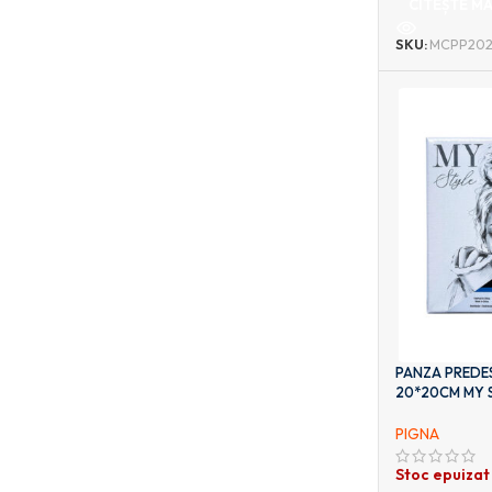
CITEȘTE MA
SKU:
MCPP202
PANZA PREDES
20*20CM MY S
PIGNA
Stoc epuizat