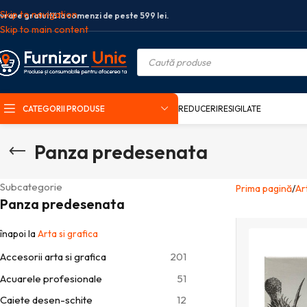
Skip to navigation
ivrare gratuită la comenzi de peste 599 lei.
Skip to main content
CATEGORII PRODUSE
REDUCERI
RESIGILATE
Panza predesenata
Subcategorie
Prima pagină
Ar
Panza predesenata
înapoi la
Arta si grafica
Accesorii arta si grafica
201
Acuarele profesionale
51
Caiete desen-schite
12