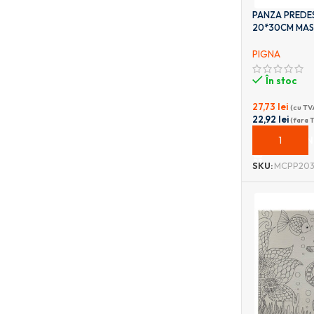
PANZA PREDES
20*30CM MASI
PIGNA
În stoc
27,73
lei
(cu TV
22,92
lei
(fara 
ADAUGĂ ÎN
SKU:
MCPP203