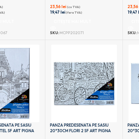
23,56
lei
23,5
A)
(cu TVA)
19,47
lei
19,47
VA)
(fara TVA)
I MULT
CITEȘTE MAI MULT
CIT
067
SKU:
MCPP202071
SKU:
ENATA PE SASIU
PANZA PREDESENATA PE SASIU
PANZA
EL SF ART PIGNA
20*30CM FLORI 2 SF ART PIGNA
20*30