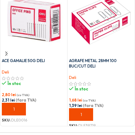
ACE GAMALIE 50G DELI
AGRAFE METAL 28MM 100
BUC/CUT DELI
Deli
Deli
În stoc
În stoc
2,80
lei
(cu TVA)
2,31
lei
(fara TVA)
1,68
lei
(cu TVA)
1,39
lei
(fara TVA)
ADAUGĂ ÎN COȘ
ADAUGĂ ÎN COȘ
SKU:
DLE0016
SKU:
DLE39719