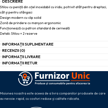
DESCRIERE
Stilou cu peniță din oțel inoxidabil cu iridiu, potrivit atât pentru dreptaci,
cât și pentru stângaci
Design modern cu clip solid
Zonă de prindere cu manșon ergonomic
Funcționează cu patron standard de cerneală
Detalii: Stilou + 2 rezerve
INFORMAȚII SUPLIMENTARE
RECENZII (0)
INFORMAȚII LIVRARE
INFORMAȚII RETUR
Misiunea noastra este aceea de a livra companiilor produsele de care
au nevoie: rapid, cu costuri reduse și calitate ridicata.