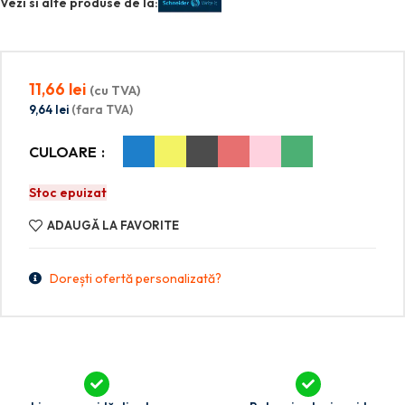
Vezi si alte produse de la:
11,66
lei
(cu TVA)
9,64
lei
(fara TVA)
CULOARE
Stoc epuizat
ADAUGĂ LA FAVORITE
Dorești ofertă personalizată?