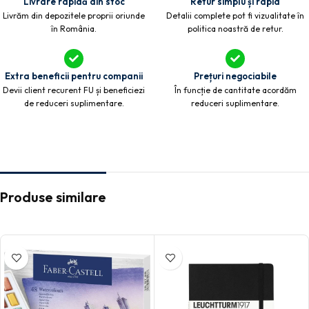
Livrare rapidă din stoc
Retur simplu și rapid
Livrăm din depozitele proprii oriunde
Detalii complete pot fi vizualitate în
în România.
politica noastră de retur.
Extra beneficii pentru companii
Prețuri negociabile
Devii client recurent FU și beneficiezi
În funcție de cantitate acordăm
de reduceri suplimentare.
reduceri suplimentare.
Produse similare