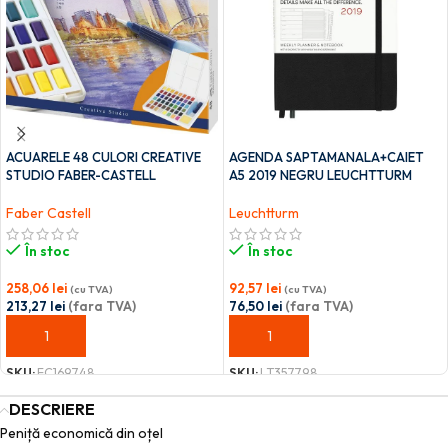
ACUARELE 48 CULORI CREATIVE
AGENDA SAPTAMANALA+CAIET
STUDIO FABER-CASTELL
A5 2019 NEGRU LEUCHTTURM
Faber Castell
Leuchtturm
În stoc
În stoc
258,06
lei
92,57
lei
(cu TVA)
(cu TVA)
213,27
lei
(fara TVA)
76,50
lei
(fara TVA)
ADAUGĂ ÎN COȘ
ADAUGĂ ÎN COȘ
SKU:
FC169748
SKU:
LT357798
DESCRIERE
Peniță economică din oțel