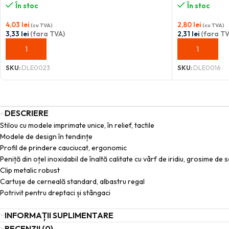
În stoc
În stoc
4,03
lei
2,80
lei
(cu TVA)
(cu TVA)
3,33
lei
(fara TVA)
2,31
lei
(fara TV
ADAUGĂ ÎN COȘ
ADAUGĂ ÎN C
SKU:
DLE0023
SKU:
DLE0016
DESCRIERE
Stilou cu modele imprimate unice, în relief, tactile
Modele de design în tendințe
Profil de prindere cauciucat, ergonomic
Peniță din oțel inoxidabil de înaltă calitate cu vârf de iridiu, grosime de 
Clip metalic robust
Cartușe de cerneală standard, albastru regal
Potrivit pentru dreptaci și stângaci
INFORMAȚII SUPLIMENTARE
RECENZII (0)