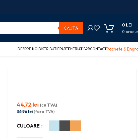
0
LEI
CAUTĂ
0
produ
Pachete & Engr
DESPRE NOI
DISTRIBUTIE
PARTENERIAT B2B
CONTACT
44,72
lei
(cu TVA)
36,96
lei
(fara TVA)
CULOARE