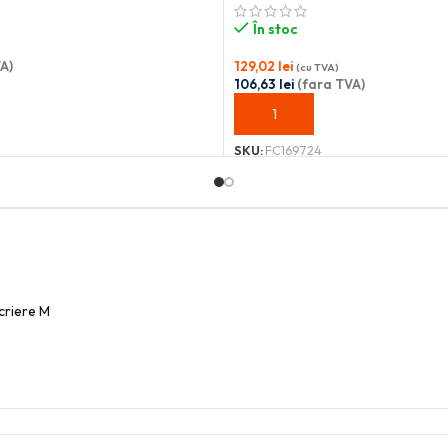
În stoc
A)
129,02
lei
(cu TVA)
106,63
lei
(fara TVA)
OȘ
ADAUGĂ ÎN COȘ
SKU:
FC169724
scriere M