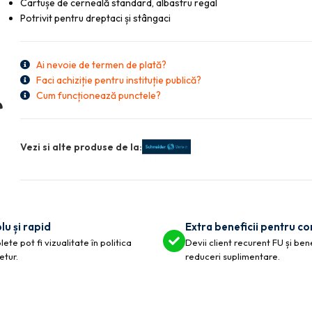
Cartușe de cerneală standard, albastru regal
Potrivit pentru dreptaci și stângaci
Ai nevoie de termen de plată?
Faci achiziție pentru instituție publică?
Cum funcționează punctele?
Vezi si alte produse de la:
lu și rapid
Extra beneficii pentru c
ete pot fi vizualitate în politica
Devii client recurent FU și ben
etur.
reduceri suplimentare.