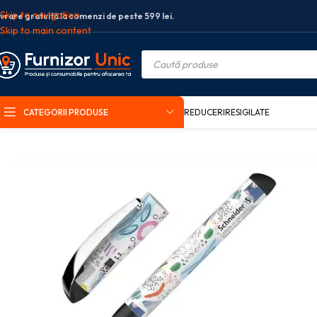
Skip to navigation
ivrare gratuită la comenzi de peste 599 lei.
Skip to main content
CATEGORII PRODUSE
REDUCERI
RESIGILATE
Prima pagină
Birotica si papetarie
Instrumente de scris
Stilouri
Stilou