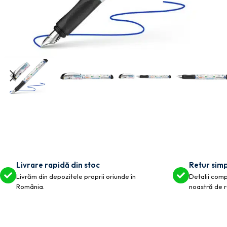
Livrare rapidă din stoc
Retur simp
Livrăm din depozitele proprii oriunde în
Detalii compl
România.
noastră de r