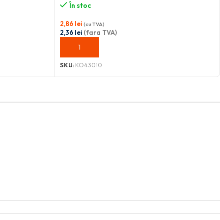
În stoc
2,86
lei
(cu TVA)
2,36
lei
(fara TVA)
ADAUGĂ ÎN COȘ
SKU:
KO43010