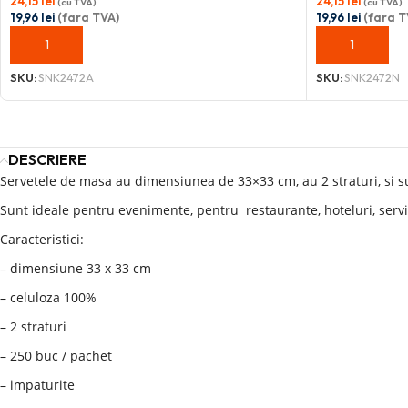
24,15
lei
24,15
lei
(cu TVA)
(cu TVA)
19,96
lei
(fara TVA)
19,96
lei
(fara T
ADAUGĂ ÎN COȘ
ADAUGĂ ÎN C
SKU:
SNK2472A
SKU:
SNK2472N
DESCRIERE
Servetele de masa au dimensiunea de 33×33 cm, au 2 straturi, si su
Sunt ideale pentru evenimente, pentru restaurante, hoteluri, servic
Caracteristici:
– dimensiune 33 x 33 cm
– celuloza 100%
– 2 straturi
– 250 buc / pachet
– impaturite