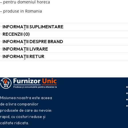
– pentru domeniul horeca
– produse in Romania
INFORMAȚII SUPLIMENTARE
RECENZII (0)
INFORMAȚII DESPRE BRAND
INFORMAȚII LIVRARE
INFORMAȚII RETUR
Misiunea noastra este aceea
de a livra companiilor
produsele de care au nevoie:
rapid, cu costuri reduse și
calitate ridicata.