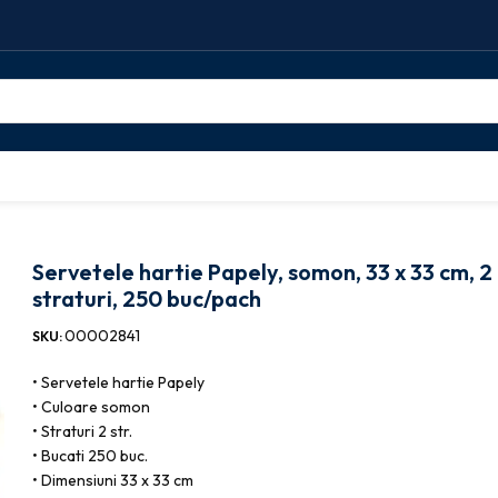
pely, somon, 33 x 33 cm, 2 straturi, 250 buc/pach
Servetele hartie Papely, somon, 33 x 33 cm, 2
straturi, 250 buc/pach
00002841
SKU:
• Servetele hartie Papely
• Culoare somon
• Straturi 2 str.
• Bucati 250 buc.
• Dimensiuni 33 x 33 cm