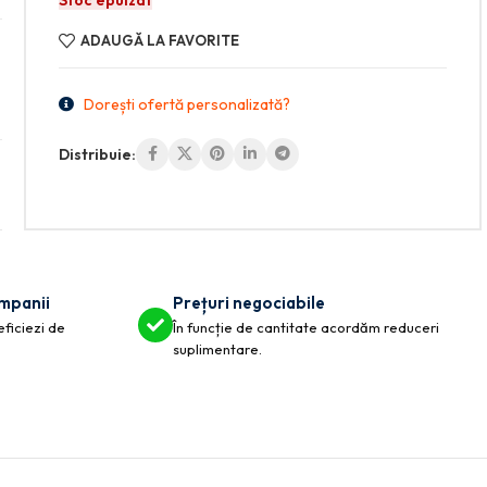
Stoc epuizat
ADAUGĂ LA FAVORITE
Dorești ofertă personalizată?
Distribuie:
ompanii
Prețuri negociabile
eficiezi de
În funcție de cantitate acordăm reduceri
suplimentare.