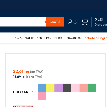
0
LEI
CAUTĂ
0
produ
Pachete & Engr
DESPRE NOI
DISTRIBUTIE
PARTENERIAT B2B
CONTACT
22,61
lei
(cu TVA)
18,69
lei
(fara TVA)
CULOARE