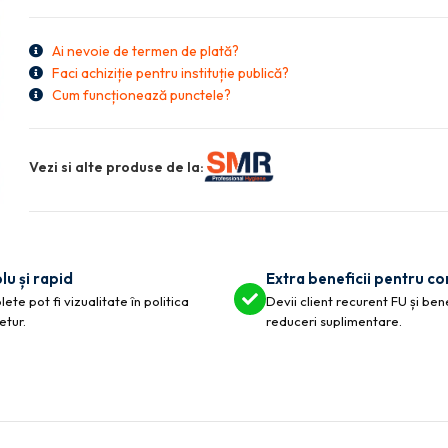
Ai nevoie de termen de plată?
Faci achiziție pentru instituție publică?
Cum funcționează punctele?
Vezi si alte produse de la:
lu și rapid
Extra beneficii pentru c
ete pot fi vizualitate în politica
Devii client recurent FU și ben
etur.
reduceri suplimentare.