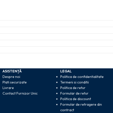
ASISTENȚĂ
LEGAL
Despre noi
Politica de confidentialitate
Plati securizate
Termeni si conditii
Livrare
Politica de retur
Contact Furnizor Unic
Formular de retur
Politica de discount
Formular de retragere din
contract