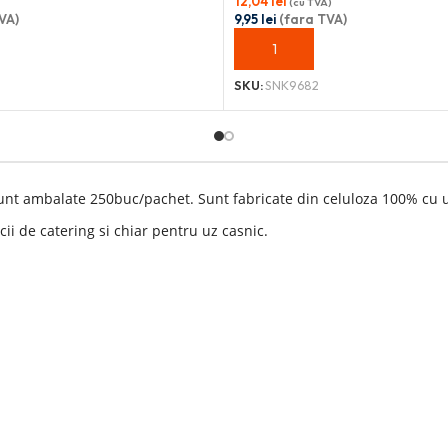
12,04
lei
(cu TVA)
VA)
9,95
lei
(fara TVA)
OȘ
ADAUGĂ ÎN COȘ
SKU:
SNK9682
nt ambalate 250buc/pachet. Sunt fabricate din celuloza 100% cu un n
ii de catering si chiar pentru uz casnic.