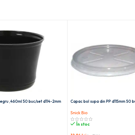
negru ,460ml 50 buc/set d114-2mm
Capac bol supa din PP d115mm 50 b
Snick Bio
În stoc