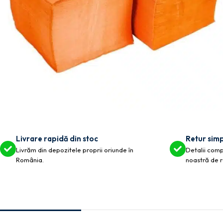
Livrare rapidă din stoc
Retur simp
Livrăm din depozitele proprii oriunde în
Detalii compl
România.
noastră de r