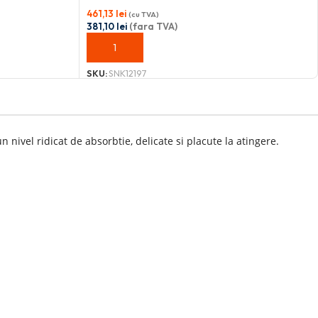
461,13
lei
(cu TVA)
381,10
lei
(fara TVA)
ADAUGĂ ÎN COȘ
SKU:
SNK12197
ivel ridicat de absorbtie, delicate si placute la atingere.