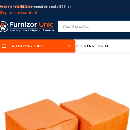
Skip to navigation
ivrare gratuită la comenzi de peste 599 lei.
Skip to main content
CATEGORII PRODUSE
REDUCERI
RESIGILATE
Prima pagină
Ambalaje HoReCa
Servetele de masa
Servetele hartie Pa