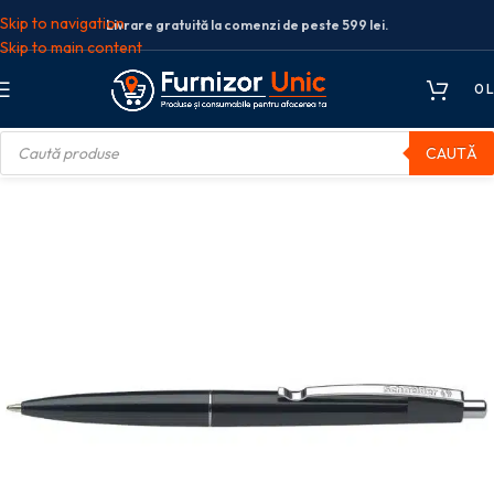
Skip to navigation
Livrare gratuită la comenzi de peste 599 lei.
Skip to main content
0
L
CAUTĂ
ca si papetarie
Instrumente de scris
Pixuri
Pix Schneider Office Negru