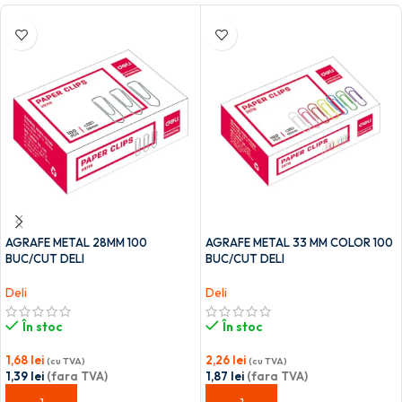
AGRAFE METAL 28MM 100
AGRAFE METAL 33 MM COLOR 100
BUC/CUT DELI
BUC/CUT DELI
Deli
Deli
În stoc
În stoc
1,68
lei
2,26
lei
(cu TVA)
(cu TVA)
1,39
lei
(fara TVA)
1,87
lei
(fara TVA)