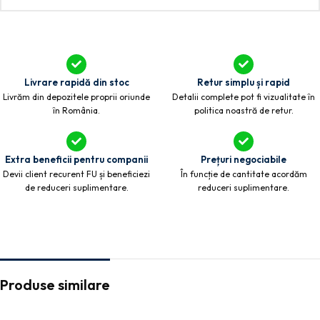
Livrare rapidă din stoc
Retur simplu și rapid
Livrăm din depozitele proprii oriunde
Detalii complete pot fi vizualitate în
în România.
politica noastră de retur.
Extra beneficii pentru companii
Prețuri negociabile
Devii client recurent FU și beneficiezi
În funcție de cantitate acordăm
de reduceri suplimentare.
reduceri suplimentare.
Produse similare