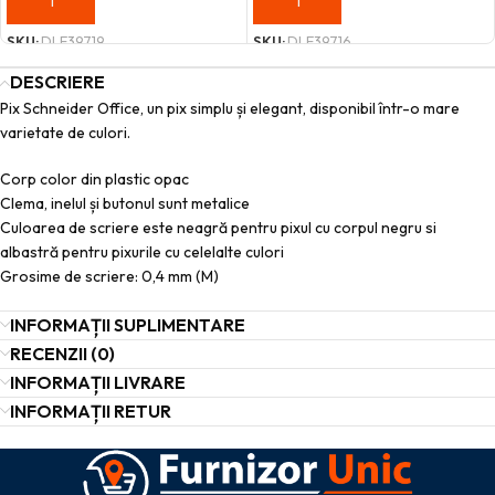
ADAUGĂ ÎN COȘ
ADAUGĂ ÎN COȘ
SKU:
DLE39719
SKU:
DLE39716
DESCRIERE
Pix Schneider Office, un pix simplu și elegant, disponibil într-o mare
varietate de culori.
Corp color din plastic opac
Clema, inelul și butonul sunt metalice
Culoarea de scriere este neagră pentru pixul cu corpul negru si
albastră pentru pixurile cu celelalte culori
Grosime de scriere: 0,4 mm (M)
INFORMAȚII SUPLIMENTARE
RECENZII (0)
INFORMAȚII LIVRARE
INFORMAȚII RETUR