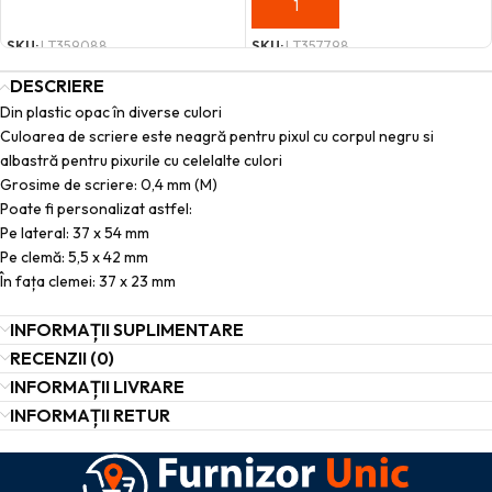
ADAUGĂ ÎN COȘ
ADAUGĂ ÎN COȘ
SKU:
LT359088
SKU:
LT357798
DESCRIERE
Din plastic opac în diverse culori
Culoarea de scriere este neagră pentru pixul cu corpul negru si
albastră pentru pixurile cu celelalte culori
Grosime de scriere: 0,4 mm (M)
Poate fi personalizat astfel:
Pe lateral: 37 x 54 mm
Pe clemă: 5,5 x 42 mm
În fața clemei: 37 x 23 mm
INFORMAȚII SUPLIMENTARE
RECENZII (0)
INFORMAȚII LIVRARE
INFORMAȚII RETUR