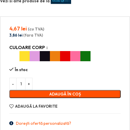
Vezi si alte produse de la:
4,67
lei
(cu TVA)
3,86
lei
(fara TVA)
CULOARE CORP
În stoc
ADAUGĂ ÎN COȘ
ADAUGĂ LA FAVORITE
Dorești ofertă personalizată?