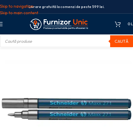
Skip to navigation
Livrare gratuită la comenzi de peste 599 lei.
Skip to main content
0
L
CAUTĂ
ta si grafica
Markere
Marker cu vopsea Schneider Maxx 271 Argintiu