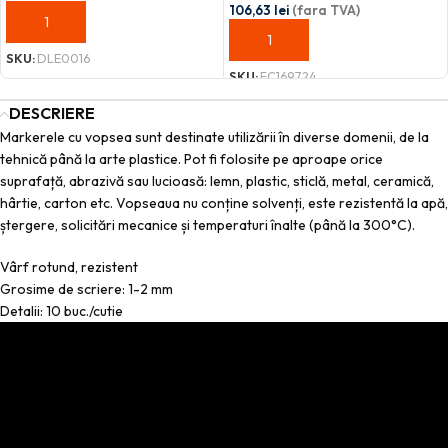
106,63
lei
(fara TVA)
ADAUGĂ ÎN COȘ
ADAUGĂ ÎN COȘ
SKU:
DLE0016
SKU:
FC169724
DESCRIERE
Markerele cu vopsea sunt destinate utilizării în diverse domenii, de la
tehnică până la arte plastice. Pot fi folosite pe aproape orice
suprafață, abrazivă sau lucioasă: lemn, plastic, sticlă, metal, ceramică,
hârtie, carton etc. Vopseaua nu conține solvenți, este rezistentă la apă,
ștergere, solicitări mecanice și temperaturi înalte (până la 300°C).
Vârf rotund, rezistent
Grosime de scriere: 1-2 mm
Detalii: 10 buc./cutie