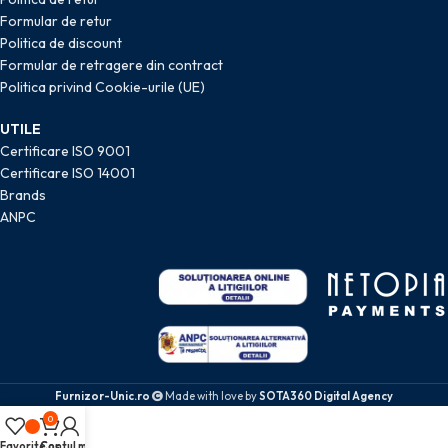
Formular de retur
Politica de discount
Formular de retragere din contract
Politica privind Cookie-urile (UE)
UTILE
Certificare ISO 9001
Certificare ISO 14001
Brands
ANPC
Furnizor-Unic.ro
Made with love by
SOTA360 Digital Agency
0
Favorite
Coș
Contul meu