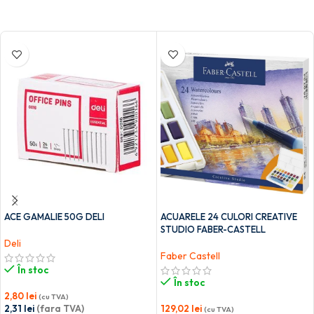
ACE GAMALIE 50G DELI
ACUARELE 24 CULORI CREATIVE
STUDIO FABER-CASTELL
Deli
Faber Castell
În stoc
În stoc
2,80
lei
(cu TVA)
2,31
lei
(fara TVA)
129,02
lei
(cu TVA)