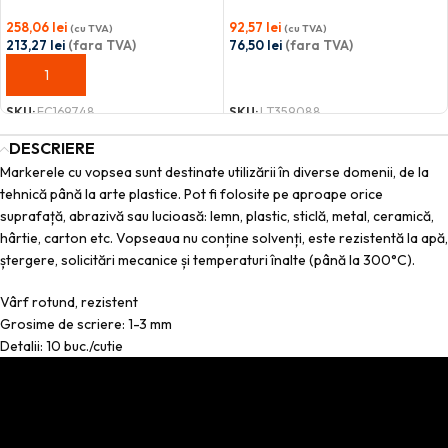
258,06
lei
92,57
lei
(cu TVA)
(cu TVA)
213,27
lei
(fara TVA)
76,50
lei
(fara TVA)
ADAUGĂ ÎN COȘ
ADAUGĂ ÎN COȘ
SKU:
FC169748
SKU:
LT359088
DESCRIERE
Markerele cu vopsea sunt destinate utilizării în diverse domenii, de la
tehnică până la arte plastice. Pot fi folosite pe aproape orice
suprafață, abrazivă sau lucioasă: lemn, plastic, sticlă, metal, ceramică,
hârtie, carton etc. Vopseaua nu conține solvenți, este rezistentă la apă,
ștergere, solicitări mecanice și temperaturi înalte (până la 300°C).
Vârf rotund, rezistent
Grosime de scriere: 1-3 mm
Detalii: 10 buc./cutie