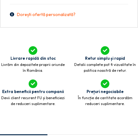
Dorești ofertă personalizată?
Livrare rapidă din stoc
Retur simplu și rapid
Livrăm din depozitele proprii oriunde
Detalii complete pot fi vizualitate în
în România.
politica noastră de retur.
Extra beneficii pentru companii
Prețuri negociabile
Devii client recurent FU și beneficiezi
În funcție de cantitate acordăm
de reduceri suplimentare.
reduceri suplimentare.