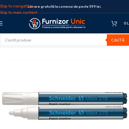
Skip to navigation
Livrare gratuită la comenzi de peste 599 lei.
Skip to main content
0
L
CAUTĂ
nă
Arta si grafica
Markere
Marker cu vopsea Schneider Maxx 270 Alb