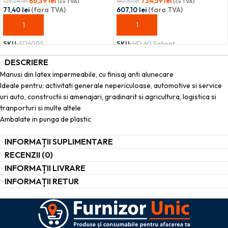
86,39
lei
734,59
lei
125,24
lei
847,61
lei
(cu TVA)
(cu TVA)
71,40
lei
(fara TVA)
607,10
lei
(fara TVA)
ADAUGĂ ÎN COȘ
ADAUGĂ ÎN COȘ
SKU:
SD600S
SKU:
HD 60 Satinat
DESCRIERE
Manusi din latex impermeabile, cu finisaj anti alunecare
Ideale pentru: activitati generale nepericuloase, automotive si service
uri auto, constructii si amenajari, gradinarit si agricultura, logistica si
tranporturi si multe altele
Ambalate in punga de plastic
INFORMAȚII SUPLIMENTARE
RECENZII (0)
INFORMAȚII LIVRARE
INFORMAȚII RETUR