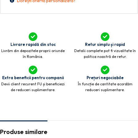
Dorești ofertă personalizată?
Livrare rapidă din stoc
Retur simplu și rapid
Livrăm din depozitele proprii oriunde
Detalii complete pot fi vizualitate în
în România.
politica noastră de retur.
Extra beneficii pentru companii
Prețuri negociabile
Devii client recurent FU și beneficiezi
În funcție de cantitate acordăm
de reduceri suplimentare.
reduceri suplimentare.
Produse similare