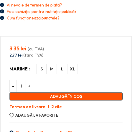
Ai nevoie de termen de plată?
Faci achiziție pentru instituție publică?
Cum funcționează punctele?
3,35
lei
(cu TVA)
2,77
lei
(fara TVA)
MARIME
S
M
L
XL
ADAUGĂ ÎN COȘ
Termen de livrare: 1-2 zile
ADAUGĂ LA FAVORITE