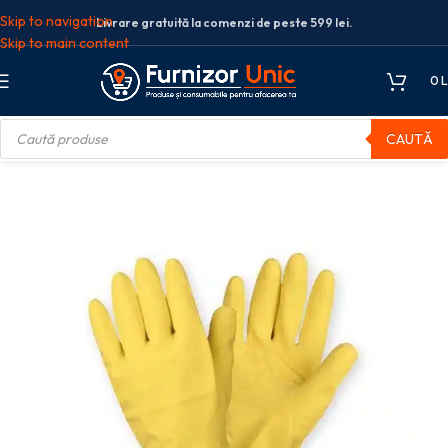
Skip to navigation
Livrare gratuită la comenzi de peste 599 lei.
Skip to main content
0
L
CAUTĂ
i si articole de protectie
Manusi menaj din latex Galbene marime L