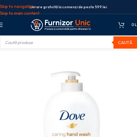
Skip to navigation
Livrare gratuită la comenzi de peste 599 lei.
Skip to main content
0
L
CAUTĂ
nala
Sapun
Dove sapun lichid 250 ml cu pompita Shea Butter & Vanilla