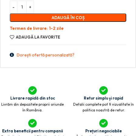
ADAUGĂ ÎN COȘ
Termen de livrare: 1-2 zile
ADAUGĂ LA FAVORITE
Dorești ofertă personalizată?
Livrare rapidă din stoc
Retur simplu și rapid
Livrăm din depozitele proprii oriunde
Detalii complete pot fi vizualitate în
în România.
politica noastră de retur.
Extra beneficii pentru companii
Prețuri negociabile