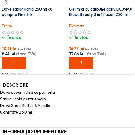
Dove sapun lichid 250 ml cu
Gel mixt cu carbune activ EKOMAX
pompita Fine Silk
Black Beauty 3 in 1 flacon 250 ml
Dove
Ekomax
În stoc
În stoc
10,25
lei
16,77
lei
(cu TVA)
(cu TVA)
8,47
lei
(fara TVA)
13,86
lei
(fara TVA)
ADAUGĂ ÎN COȘ
ADAUGĂ ÎN COȘ
SKU:
DOV250
SKU:
HD2398
DESCRIERE
Dove sapun lichid cu pompita
Sapun lichid pentru maini
Dove Shea Butter & Vanilla
Cantitate 250 ml
INFORMAȚII SUPLIMENTARE