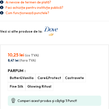
Ai nevoie de termen de plată?
Faci achiziție pentru instituție publică?
Cum funcționează punctele?
Vezi si alte produse de la:
10,25
lei
(cu TVA)
8,47
lei
(fara TVA)
PARFUM
Butter&Vanilla
Care&Protect
Castravete
Fine Silk
Glowing Ritual
Cumperi acest produs și câștigi
1
Punct!