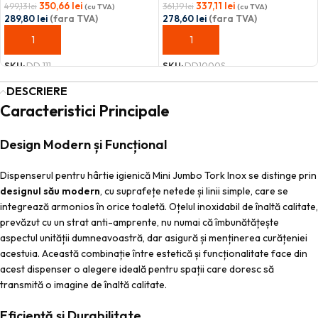
350,66
lei
337,11
lei
499,13
lei
361,19
lei
(cu TVA)
(cu TVA)
289,80
lei
(fara TVA)
278,60
lei
(fara TVA)
ADAUGĂ ÎN COȘ
ADAUGĂ ÎN COȘ
SKU:
DD 111
SKU:
DD1000S
DESCRIERE
Caracteristici Principale
Design Modern și Funcțional
Dispenserul pentru hârtie igienică Mini Jumbo Tork Inox se distinge prin
designul său modern
, cu suprafețe netede și linii simple, care se
integrează armonios în orice toaletă. Oțelul inoxidabil de înaltă calitate,
prevăzut cu un strat anti-amprente, nu numai că îmbunătățește
aspectul unității dumneavoastră, dar asigură și menținerea curățeniei
acestuia. Această combinație între estetică și funcționalitate face din
acest dispenser o alegere ideală pentru spații care doresc să
transmită o imagine de înaltă calitate.
Eficiență și Durabilitate