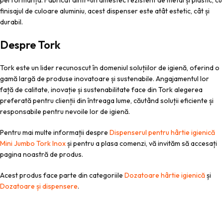
performanța. Fabricat dintr-un amestec rezistent de metal și plastic, cu
finisajul de culoare aluminiu, acest dispenser este atât estetic, cât și
durabil.
Despre Tork
Tork este un lider recunoscut în domeniul soluțiilor de igienă, oferind o
gamă largă de produse inovatoare și sustenabile. Angajamentul lor
față de calitate, inovație și sustenabilitate face din Tork alegerea
preferată pentru clienții din întreaga lume, căutând soluții eficiente și
responsabile pentru nevoile lor de igienă.
Pentru mai multe informații despre
Dispenserul pentru hârtie igienică
Mini Jumbo Tork Inox
și pentru a plasa comenzi, vă invităm să accesați
pagina noastră de produs.
Acest produs face parte din categoriile
Dozatoare hârtie igienică
și
Dozatoare și dispensere
.