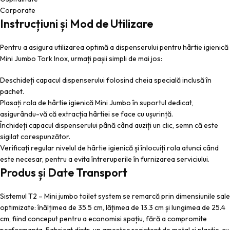
Corporate
Instrucțiuni și Mod de Utilizare
Pentru a asigura utilizarea optimă a dispenserului pentru hârtie igienică
Mini Jumbo Tork Inox, urmați pașii simpli de mai jos:
Deschideți capacul dispenserului folosind cheia specială inclusă în
pachet.
Plasați rola de hârtie igienică Mini Jumbo în suportul dedicat,
asigurându-vă că extracția hârtiei se face cu ușurință.
Închideți capacul dispenserului până când auziți un clic, semn că este
sigilat corespunzător.
Verificați regular nivelul de hârtie igienică și înlocuiți rola atunci când
este necesar, pentru a evita întreruperile în furnizarea serviciului.
Produs și Date Transport
Sistemul T2 – Mini jumbo toilet system se remarcă prin dimensiunile sale
optimizate: înălțimea de 35.5 cm, lățimea de 13.3 cm și lungimea de 25.4
cm, fiind conceput pentru a economisi spațiu, fără a compromite