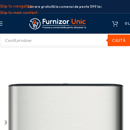
Skip to navigation
Livrare gratuită la comenzi de peste 599 lei.
Skip to main content
0
L
CAUTĂ
artie Igienica
Dispenser pentru hartie igienica Mini Jumbo Tork inox