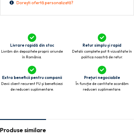
Dorești ofertă personalizată?
Livrare rapidă din stoc
Retur simplu și rapid
Livrăm din depozitele proprii oriunde
Detalii complete pot fi vizualitate în
în România.
politica noastră de retur.
Extra beneficii pentru companii
Prețuri negociabile
Devii client recurent FU și beneficiezi
În funcție de cantitate acordăm
de reduceri suplimentare.
reduceri suplimentare.
Produse similare