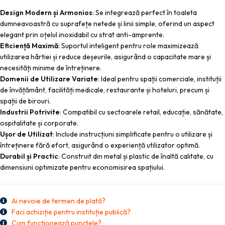
Design Modern și Armonios
: Se integrează perfect în toaleta
dumneavoastră cu suprafețe netede și linii simple, oferind un aspect
elegant prin oțelul inoxidabil cu strat anti-amprente.
Eficiență Maximă
: Suportul inteligent pentru role maximizează
utilizarea hârtiei și reduce deșeurile, asigurând o capacitate mare și
necesități minime de întreținere.
Domenii de Utilizare Variate
: Ideal pentru spații comerciale, instituții
de învățământ, facilități medicale, restaurante și hoteluri, precum și
spații de birouri.
Industrii Potrivite
: Compatibil cu sectoarele retail, educație, sănătate,
ospitalitate și corporate.
Ușor de Utilizat
: Include instrucțiuni simplificate pentru o utilizare și
întreținere fără efort, asigurând o experiență utilizator optimă.
Durabil și Practic
: Construit din metal și plastic de înaltă calitate, cu
dimensiuni optimizate pentru economisirea spațiului.
Ai nevoie de termen de plată?
Faci achiziție pentru instituție publică?
Cum funcționează punctele?