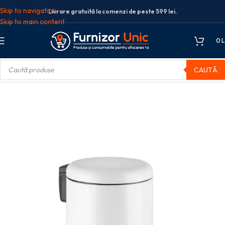
Skip to navigation
Livrare gratuită la comenzi de peste 599 lei.
Skip to main content
0
L
CAUTĂ
Cosuri de gunoi inox
Cos de gunoi cu pedala Elite colorat 3 litri – Alb