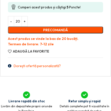
Cumperi acest produs și câștigi
5
Puncte!
PRECOMANDĂ
Acest produs se vinde la bax de 20 bucăți.
Termen de livrare: 7-12 zile
ADAUGĂ LA FAVORITE
Dorești ofertă personalizată?
Livrare rapidă din stoc
Retur simplu și rapid
Livrăm din depozitele proprii oriunde
Detalii complete pot fi vizualitate în
în România.
politica noastră de retur.