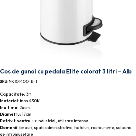
Cos de gunoi cu pedala Elite colorat 3 litri – Alb
NK101400-B-1
SKU:
Capacitate:
3lt
Material:
inox 430K
Inaltime:
26cm
Diametru:
17cm
Potrivit pentru:
uz industrial , utilizare intensa
Domenii:
birouri, spatii administrative, hoteluri, restaurante, saloane
de infrumusetare