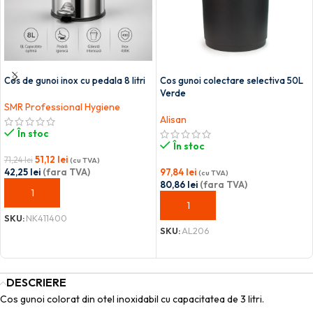
Cos de gunoi inox cu pedala 8 litri
Cos gunoi colectare selectiva 50L
Verde
SMR Professional Hygiene
Alisan
În stoc
În stoc
51,12
lei
71,24
lei
(cu TVA)
42,25
lei
(fara TVA)
97,84
lei
(cu TVA)
80,86
lei
(fara TVA)
ADAUGĂ ÎN COȘ
ADAUGĂ ÎN COȘ
SKU:
NK411400
SKU:
AL206
DESCRIERE
Cos gunoi colorat din otel inoxidabil cu capacitatea de 3 litri.