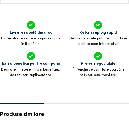
Livrare rapidă din stoc
Retur simplu și rapid
Livrăm din depozitele proprii oriunde
Detalii complete pot fi vizualitate în
în România.
politica noastră de retur.
Extra beneficii pentru companii
Prețuri negociabile
Devii client recurent FU și beneficiezi
În funcție de cantitate acordăm
de reduceri suplimentare.
reduceri suplimentare.
Produse similare