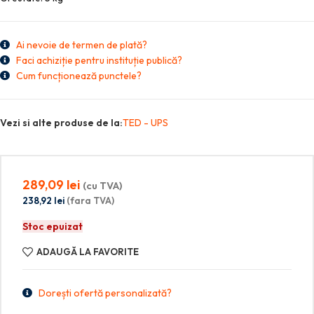
Ai nevoie de termen de plată?
Faci achiziție pentru instituție publică?
Cum funcționează punctele?
Vezi si alte produse de la:
TED - UPS
289,09
lei
(cu TVA)
238,92
lei
(fara TVA)
Stoc epuizat
ADAUGĂ LA FAVORITE
Dorești ofertă personalizată?