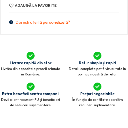
ADAUGĂ LA FAVORITE
Dorești ofertă personalizată?
Livrare rapidă din stoc
Retur simplu și rapid
Livrăm din depozitele proprii oriunde
Detalii complete pot fi vizualitate în
în România.
politica noastră de retur.
Extra beneficii pentru companii
Prețuri negociabile
Devii client recurent FU și beneficiezi
În funcție de cantitate acordăm
de reduceri suplimentare.
reduceri suplimentare.