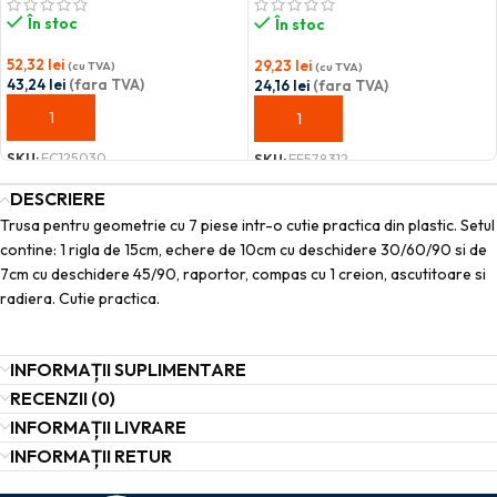
În stoc
În stoc
52,32
lei
29,23
lei
(cu TVA)
(cu TVA)
43,24
lei
(fara TVA)
24,16
lei
(fara TVA)
ADAUGĂ ÎN COȘ
ADAUGĂ ÎN COȘ
SKU:
FC125030
SKU:
EF578312
DESCRIERE
Trusa pentru geometrie cu 7 piese intr-o cutie practica din plastic. Setul
contine: 1 rigla de 15cm, echere de 10cm cu deschidere 30/60/90 si de
7cm cu deschidere 45/90, raportor, compas cu 1 creion, ascutitoare si
radiera. Cutie practica.
INFORMAȚII SUPLIMENTARE
RECENZII (0)
INFORMAȚII LIVRARE
INFORMAȚII RETUR