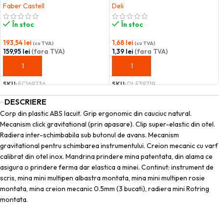
Faber Castell
Deli
În stoc
În stoc
193,54
lei
1,68
lei
(cu TVA)
(cu TVA)
159,95
lei
(fara TVA)
1,39
lei
(fara TVA)
ADAUGĂ ÎN COȘ
ADAUGĂ ÎN COȘ
SKU:
FC169736
SKU:
DLE39719
DESCRIERE
Corp din plastic ABS lacuit. Grip ergonomic din cauciuc natural.
Mecanism click gravitational (prin apasare). Clip super-elastic din otel.
Radiera inter-schimbabila sub butonul de avans. Mecanism
gravitational pentru schimbarea instrumentului. Creion mecanic cu varf
calibrat din otel inox. Mandrina prindere mina patentata, din alama ce
asigura o prindere ferma dar elastica a minei. Continut: instrument de
scris, mina mini multipen albastra montata, mina mini multipen rosie
montata, mina creion mecanic 0.5mm (3 bucati), radiera mini Rotring
montata.