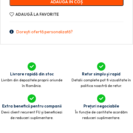
ADAUGĂ ÎN COȘ
ADAUGĂ LA FAVORITE
Dorești ofertă personalizată?
Livrare rapidă din stoc
Retur simplu și rapid
Livrăm din depozitele proprii oriunde
Detalii complete pot fi vizualitate în
în România.
politica noastră de retur.
Extra beneficii pentru companii
Prețuri negociabile
Devii client recurent FU și beneficiezi
În funcție de cantitate acordăm
de reduceri suplimentare.
reduceri suplimentare.