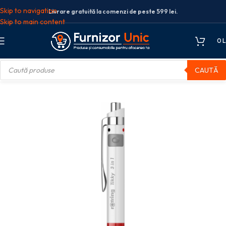
Skip to navigation
Livrare gratuită la comenzi de peste 599 lei.
Skip to main content
0
L
CAUTĂ
ris
Pixuri
Pixuri cu mecanism
TRIOPEN ALB TIKKY N/R/0.5 ROTRING.