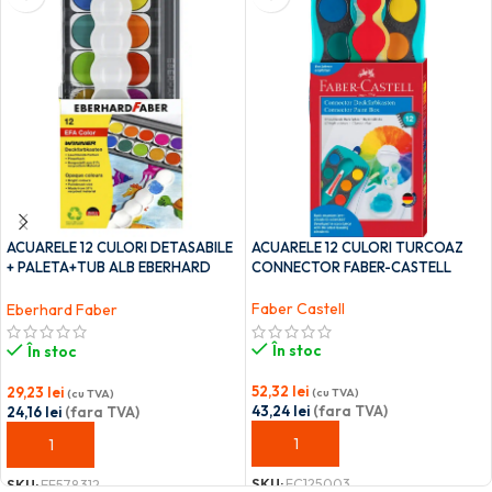
ACUARELE 12 CULORI DETASABILE
ACUARELE 12 CULORI TURCOAZ
+ PALETA+TUB ALB EBERHARD
CONNECTOR FABER-CASTELL
FABER
Faber Castell
Eberhard Faber
În stoc
În stoc
52,32
lei
29,23
lei
(cu TVA)
(cu TVA)
43,24
lei
(fara TVA)
24,16
lei
(fara TVA)
ADAUGĂ ÎN COȘ
ADAUGĂ ÎN COȘ
SKU:
FC125003
SKU:
EF578312