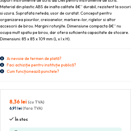
Suport instrumente de scris alb Deli pentru instrumente de scris.
Material din plastic ABS de inalta calitate â€“ durabil, rezistent la socuri
si uzura. Suprafata neteda, usor de curatat. Conceput pentru
organizarea pixurilor, creioanelor, markere-lor, riglelor si altor
accesorii de birou. Margini rotunjite. Dimensiune compacta â€“ nu
ocupa mult spatiu pe birou, dar ofera suficienta capacitate de stocare.
Dimensiuni: 85 x 85 x 109 mm (L x l x H).
Ai nevoie de termen de plată?
Faci achiziție pentru instituție publică?
Cum funcționează punctele?
8,36
lei
(cu TVA)
6,91
lei
(fara TVA)
În stoc