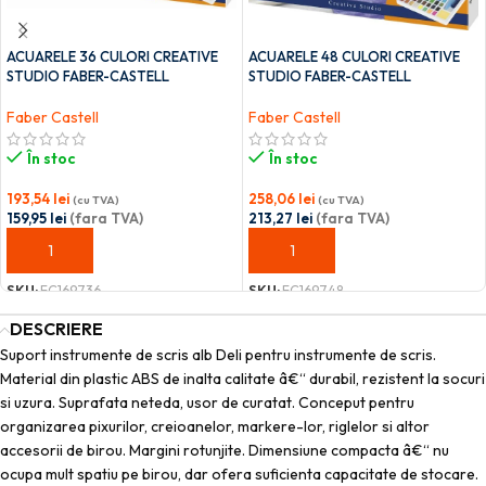
ACUARELE 36 CULORI CREATIVE
ACUARELE 48 CULORI CREATIVE
STUDIO FABER-CASTELL
STUDIO FABER-CASTELL
Faber Castell
Faber Castell
În stoc
În stoc
193,54
lei
258,06
lei
(cu TVA)
(cu TVA)
159,95
lei
(fara TVA)
213,27
lei
(fara TVA)
ADAUGĂ ÎN COȘ
ADAUGĂ ÎN COȘ
SKU:
FC169736
SKU:
FC169748
DESCRIERE
Suport instrumente de scris alb Deli pentru instrumente de scris.
Material din plastic ABS de inalta calitate â€“ durabil, rezistent la socuri
si uzura. Suprafata neteda, usor de curatat. Conceput pentru
organizarea pixurilor, creioanelor, markere-lor, riglelor si altor
accesorii de birou. Margini rotunjite. Dimensiune compacta â€“ nu
ocupa mult spatiu pe birou, dar ofera suficienta capacitate de stocare.