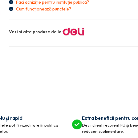
Faci achiziție pentru instituție publică?
Cum funcționează punctele?
Vezi si alte produse de la:
lu și rapid
Extra beneficii pentru c
ete pot fi vizualitate în politica
Devii client recurent FU și ben
etur.
reduceri suplimentare.