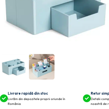
Livrare rapidă din stoc
Retur simp
Livrăm din depozitele proprii oriunde în
Detalii compl
România.
noastră de r