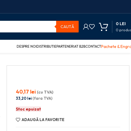
0
LEI
CAUTĂ
0
produ
Pachete & Engr
DESPRE NOI
DISTRIBUTIE
PARTENERIAT B2B
CONTACT
40,17
lei
(cu TVA)
33,20
lei
(fara TVA)
Stoc epuizat
ADAUGĂ LA FAVORITE