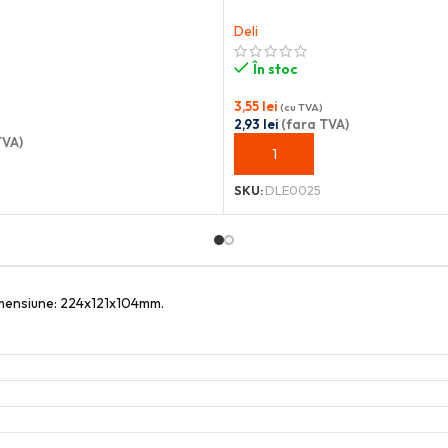
Deli
În stoc
3,55
lei
(cu TVA)
2,93
lei
(fara TVA)
TVA)
ADAUGĂ ÎN COȘ
OȘ
SKU:
DLE0025
Dimensiune: 224x121x104mm.