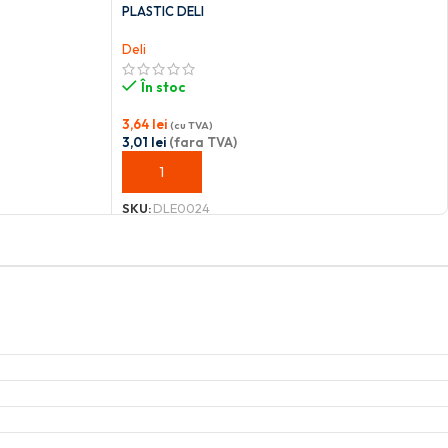
PLASTIC DELI
Deli
În stoc
3,64
lei
(cu TVA)
3,01
lei
(fara TVA)
ADAUGĂ ÎN COȘ
SKU:
DLE0024