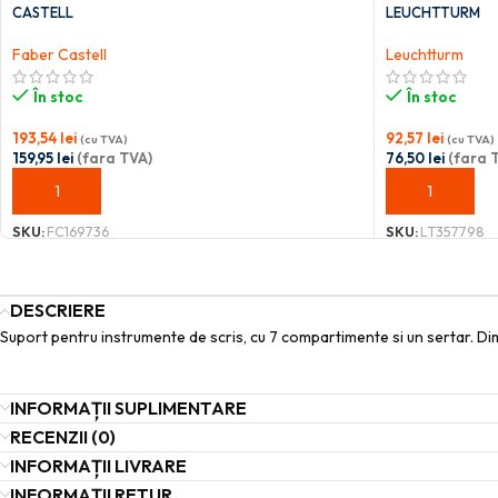
CASTELL
LEUCHTTURM
Faber Castell
Leuchtturm
În stoc
În stoc
193,54
lei
92,57
lei
(cu TVA)
(cu TVA)
159,95
lei
(fara TVA)
76,50
lei
(fara 
ADAUGĂ ÎN COȘ
ADAUGĂ ÎN C
SKU:
FC169736
SKU:
LT357798
DESCRIERE
Suport pentru instrumente de scris, cu 7 compartimente si un sertar. 
INFORMAȚII SUPLIMENTARE
RECENZII (0)
INFORMAȚII LIVRARE
INFORMAȚII RETUR