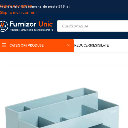
Skip to navigation
ivrare gratuită la comenzi de peste 599 lei.
Skip to main content
CATEGORII PRODUSE
REDUCERI
RESIGILATE
Prima pagină
Birotica si papetarie
Articole birou
Suport birou
SUPORT 