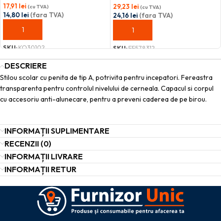
17,91
lei
29,23
lei
(cu TVA)
(cu TVA)
14,80
lei
(fara TVA)
24,16
lei
(fara TVA)
ADAUGĂ ÎN COȘ
ADAUGĂ ÎN COȘ
SKU:
KO30102
SKU:
EF578312
DESCRIERE
Stilou scolar cu penita de tip A, potrivita pentru incepatori. Fereastra
transparenta pentru controlul nivelului de cerneala. Capacul si corpul
cu accesoriu anti-alunecare, pentru a preveni caderea de pe birou.
INFORMAȚII SUPLIMENTARE
RECENZII (0)
INFORMAȚII LIVRARE
INFORMAȚII RETUR