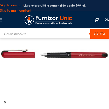
Skip to navigation
Livrare gratuită la comenzi de peste 599 lei.
Skip to main content
0
L
CAUTĂ
colare
Stilouri scolare
STILOU SCOLAR VARIO ROSU FABER-CASTELL