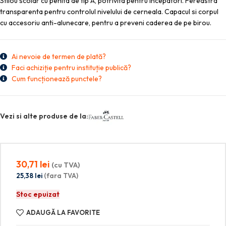
Stilou scolar cu penita de tip A, potrivita pentru incepatori. Fereastra
transparenta pentru controlul nivelului de cerneala. Capacul si corpul
cu accesoriu anti-alunecare, pentru a preveni caderea de pe birou.
Ai nevoie de termen de plată?
Faci achiziție pentru instituție publică?
Cum funcționează punctele?
Vezi si alte produse de la:
30,71
lei
(cu TVA)
25,38
lei
(fara TVA)
Stoc epuizat
ADAUGĂ LA FAVORITE