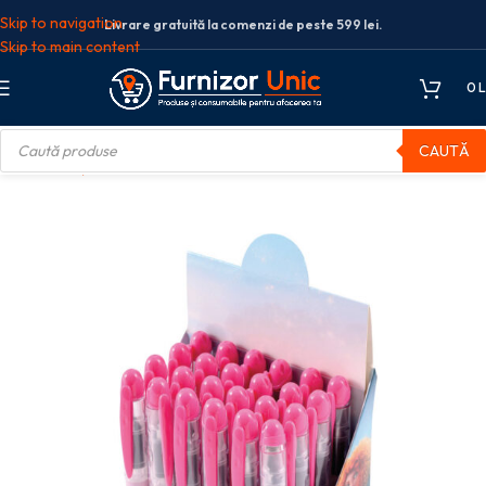
Skip to navigation
Livrare gratuită la comenzi de peste 599 lei.
Skip to main content
0
L
CAUTĂ
nă
Rechizite școlare
Stilouri scolare
STILOU PRINCESS 24/SET PIGNA