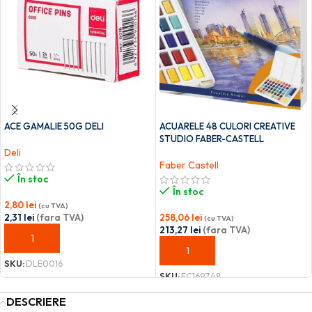
ACE GAMALIE 50G DELI
ACUARELE 48 CULORI CREATIVE
STUDIO FABER-CASTELL
Deli
Faber Castell
În stoc
În stoc
2,80
lei
(cu TVA)
2,31
lei
(fara TVA)
258,06
lei
(cu TVA)
213,27
lei
(fara TVA)
ADAUGĂ ÎN COȘ
ADAUGĂ ÎN COȘ
SKU:
DLE0016
SKU:
FC169748
DESCRIERE