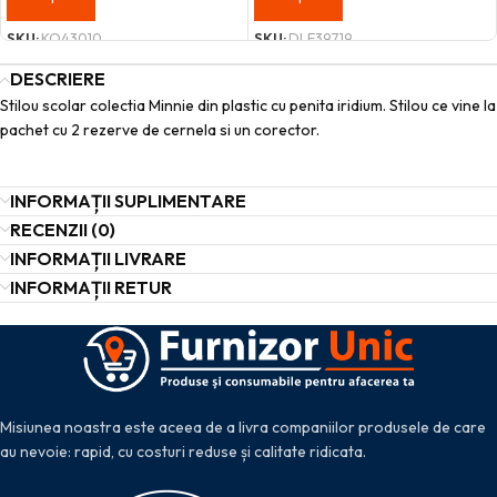
SKU:
KO43010
SKU:
DLE39719
DESCRIERE
Stilou scolar colectia Minnie din plastic cu penita iridium. Stilou ce vine la
pachet cu 2 rezerve de cernela si un corector.
INFORMAȚII SUPLIMENTARE
RECENZII (0)
INFORMAȚII LIVRARE
INFORMAȚII RETUR
Misiunea noastra este aceea de a livra companiilor produsele de care
au nevoie: rapid, cu costuri reduse și calitate ridicata.