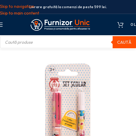
Skip to navigation
Livrare gratuită la comenzi de peste 599 lei.
Skip to main content
0
L
CAUTĂ
lare
STILOU IRIDIUM MINNIE + CORECTOR + 2 CARTUSE BLISTER PIGNA