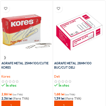
AGRAFE METAL 25MM 100/CUTIE
AGRAFE METAL 28MM 100
KORES
BUC/CUT DELI
Kores
Deli
În stoc
În stoc
2,86
lei
1,68
lei
(cu TVA)
(cu TVA)
2,36
lei
(fara TVA)
1,39
lei
(fara TVA)
ADAUGĂ ÎN COȘ
ADAUGĂ ÎN COȘ