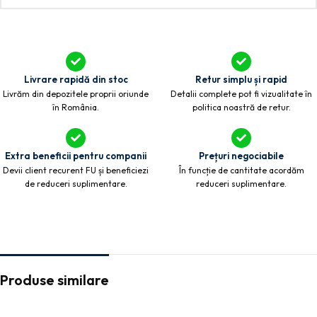
Livrare rapidă din stoc
Retur simplu și rapid
Livrăm din depozitele proprii oriunde
Detalii complete pot fi vizualitate în
în România.
politica noastră de retur.
Extra beneficii pentru companii
Prețuri negociabile
Devii client recurent FU și beneficiezi
În funcție de cantitate acordăm
de reduceri suplimentare.
reduceri suplimentare.
Produse similare