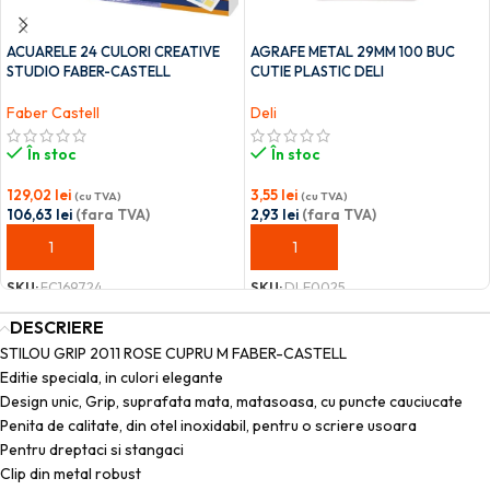
ACUARELE 24 CULORI CREATIVE
AGRAFE METAL 29MM 100 BUC
STUDIO FABER-CASTELL
CUTIE PLASTIC DELI
Faber Castell
Deli
În stoc
În stoc
129,02
lei
3,55
lei
(cu TVA)
(cu TVA)
106,63
lei
(fara TVA)
2,93
lei
(fara TVA)
ADAUGĂ ÎN COȘ
ADAUGĂ ÎN COȘ
SKU:
FC169724
SKU:
DLE0025
DESCRIERE
STILOU GRIP 2011 ROSE CUPRU M FABER-CASTELL
Editie speciala, in culori elegante
Design unic, Grip, suprafata mata, matasoasa, cu puncte cauciucate
Penita de calitate, din otel inoxidabil, pentru o scriere usoara
Pentru dreptaci si stangaci
Clip din metal robust