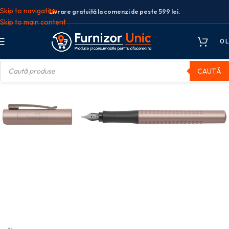
Skip to navigation
Livrare gratuită la comenzi de peste 599 lei.
Skip to main content
0
L
CAUTĂ
e de scris
Stilouri
STILOU GRIP 2011 ROSE CUPRU M FABER-CASTELL