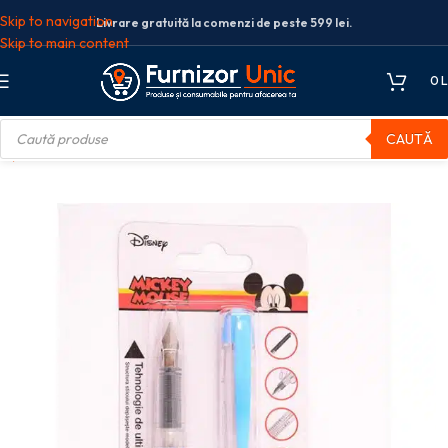
Skip to navigation
Livrare gratuită la comenzi de peste 599 lei.
Skip to main content
0
L
CAUTĂ
te școlare
Stilouri scolare
STILOU BASIC MICKEY + 2 REZERVE PIGNA