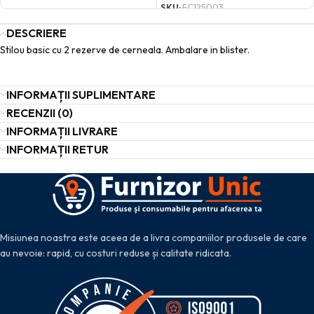
SKU:
FC125003
DESCRIERE
Stilou basic cu 2 rezerve de cerneala. Ambalare in blister.
INFORMAȚII SUPLIMENTARE
RECENZII (0)
INFORMAȚII LIVRARE
INFORMAȚII RETUR
Misiunea noastra este aceea de a livra companiilor produsele de care
au nevoie: rapid, cu costuri reduse și calitate ridicata.