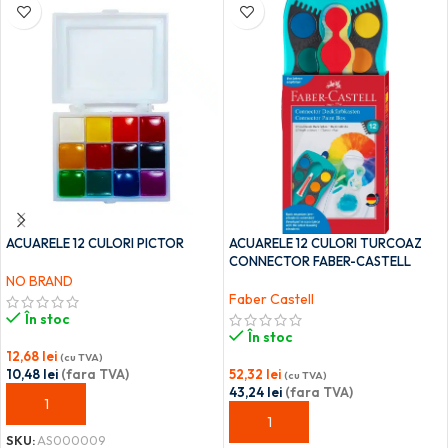
ACUARELE 12 CULORI PICTOR
ACUARELE 12 CULORI TURCOAZ
CONNECTOR FABER-CASTELL
NO BRAND
Faber Castell
În stoc
În stoc
12,68
lei
(cu TVA)
10,48
lei
(fara TVA)
52,32
lei
(cu TVA)
43,24
lei
(fara TVA)
ADAUGĂ ÎN COȘ
ADAUGĂ ÎN COȘ
SKU:
AS000009