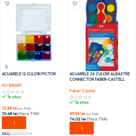
ACUARELE 12 CULORI PICTOR
ACUARELE 24 CULORI ALBASTRE
CONNECTOR FABER-CASTELL
NO BRAND
Faber Castell
În stoc
În stoc
12,68
lei
(cu TVA)
10,48
lei
(fara TVA)
89,56
lei
(cu TVA)
74,02
lei
(fara TVA)
ADAUGĂ ÎN COȘ
ADAUGĂ ÎN COȘ
SKU:
AS000009