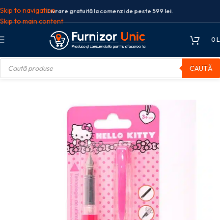
Skip to navigation
Livrare gratuită la comenzi de peste 599 lei.
Skip to main content
0
L
CAUTĂ
olare
Stilouri scolare
STILOU BASIC HELLO KITTY + 2 REZERVE PIGNA