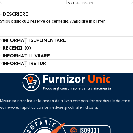
SKU:
FC125020
DESCRIERE
Stilou basic cu 2 rezerve de cerneala. Ambalare in blister.
INFORMAȚII SUPLIMENTARE
RECENZII (0)
INFORMAȚII LIVRARE
INFORMAȚII RETUR
Misiunea noastra este aceea de a livra companiilor produsele de care
au nevoie: rapid, cu costuri reduse și calitate ridicata.