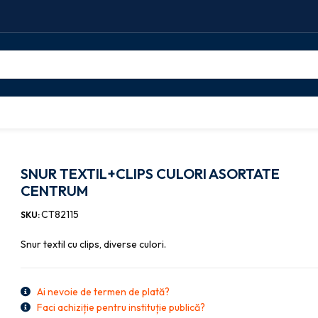
 accesorii
SNUR TEXTIL+CLIPS CULORI ASORTATE CENTRUM
SNUR TEXTIL+CLIPS CULORI ASORTATE
CENTRUM
CT82115
SKU:
Snur textil cu clips, diverse culori.
Ai nevoie de termen de plată?
Faci achiziție pentru instituție publică?