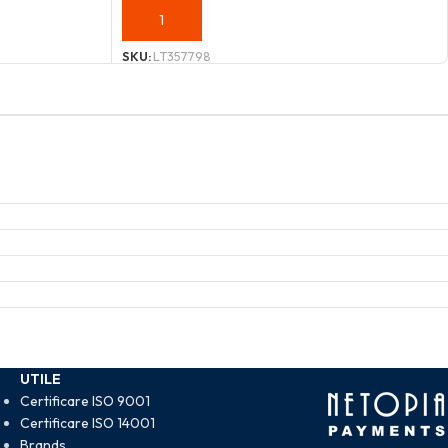
ADAUGĂ ÎN COȘ
SKU:
LT357798
UTILE
Certificare ISO 9001
Certificare ISO 14001
Brands