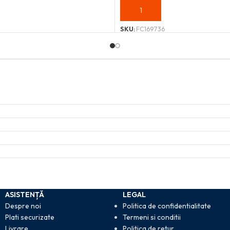
OȘ
ADAUGĂ ÎN COȘ
SKU:
FC169736
ASISTENȚĂ
LEGAL
Despre noi
Politica de confidentialitate
Plati securizate
Termeni si conditii
Livrare
Politica de retur