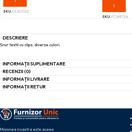
ADAUGĂ ÎN COȘ
ADAUGĂ ÎN C
SKU:
DLE0023
SKU:
FC169724
DESCRIERE
Snur textil cu clips, diverse culori.
INFORMAȚII SUPLIMENTARE
RECENZII (0)
INFORMAȚII LIVRARE
INFORMAȚII RETUR
Misiunea noastra este aceea