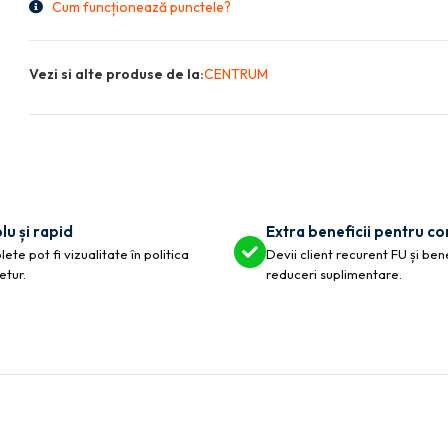
Cum funcționează punctele?
Vezi si alte produse de la:
CENTRUM
lu și rapid
Extra beneficii pentru c
ete pot fi vizualitate în politica
Devii client recurent FU și ben
etur.
reduceri suplimentare.