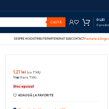
0
LEI
CAUTĂ
0
produ
Pachete & Engr
DESPRE NOI
DISTRIBUTIE
PARTENERIAT B2B
CONTACT
1,21
lei
(cu TVA)
1
lei
(fara TVA)
Stoc epuizat
ADAUGĂ LA FAVORITE