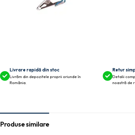
Livrare rapidă din stoc
Retur simp
Livrăm din depozitele proprii oriunde în
Detalii compl
România.
noastră de r
Produse similare