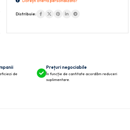
Dorești ofertă personalizată?
Distribuie:
ompanii
Prețuri negociabile
eficiezi de
În funcție de cantitate acordăm reduceri
suplimentare.