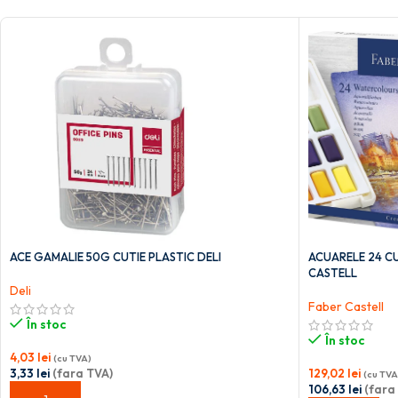
ACE GAMALIE 50G CUTIE PLASTIC DELI
ACUARELE 24 CU
CASTELL
Deli
Faber Castell
În stoc
În stoc
4,03
lei
(cu TVA)
3,33
lei
(fara TVA)
129,02
lei
(cu TVA
106,63
lei
(fara