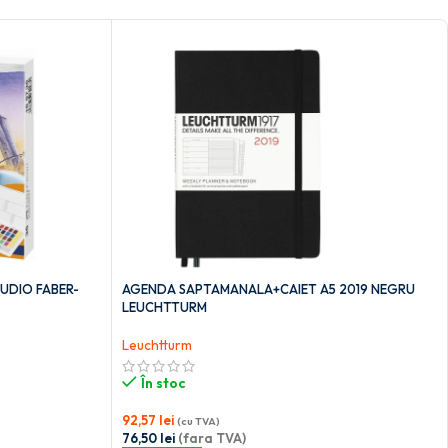
TUDIO FABER-
AGENDA SAPTAMANALA+CAIET A5 2019 NEGRU
LEUCHTTURM
Leuchtturm
În stoc
92,57
lei
(cu TVA)
76,50
lei
(fara TVA)