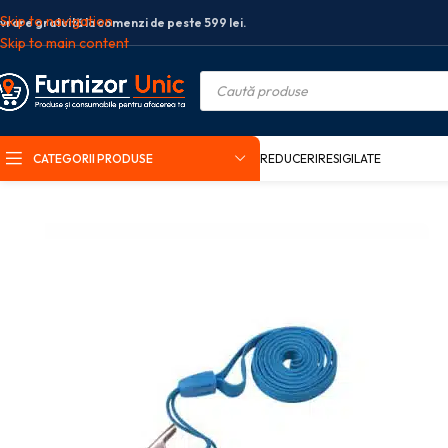
Skip to navigation
ivrare gratuită la comenzi de peste 599 lei.
Skip to main content
CATEGORII PRODUSE
REDUCERI
RESIGILATE
Prima pagină
Birotica si papetarie
Mijloace de prezentare
Ecusoane si