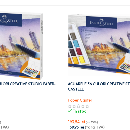
LORI CREATIVE STUDIO FABER-
ACUARELE 36 CULORI CREATIVE S
CASTELL
Faber Castell
În stoc
193,54
lei
)
(cu TVA)
 TVA)
159,95
lei
(fara TVA)