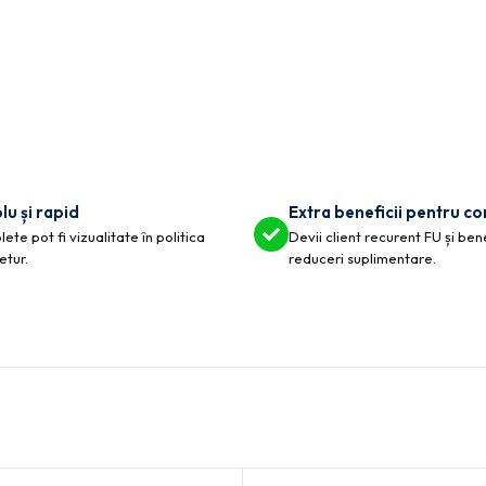
lu și rapid
Extra beneficii pentru c
ete pot fi vizualitate în politica
Devii client recurent FU și ben
etur.
reduceri suplimentare.