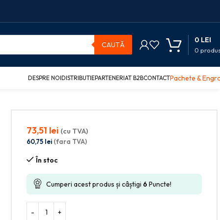
0
LEI
CAUTĂ
0
produ
Pachete & Engr
DESPRE NOI
DISTRIBUTIE
PARTENERIAT B2B
CONTACT
73,51
lei
(cu TVA)
60,75
lei
(fara TVA)
În stoc
Cumperi acest produs și câștigi
6
Puncte!