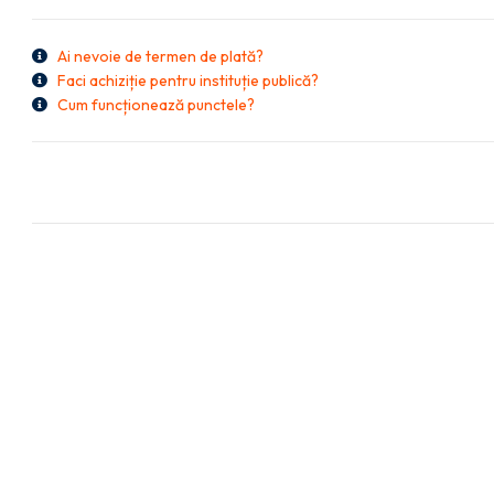
Ai nevoie de termen de plată?
Faci achiziție pentru instituție publică?
Cum funcționează punctele?