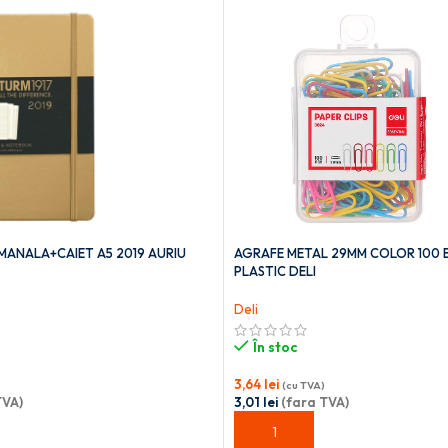
ANALA+CAIET A5 2019 AURIU
AGRAFE METAL 29MM COLOR 100 
PLASTIC DELI
Deli
În stoc
3,64
lei
(cu TVA)
TVA)
3,01
lei
(fara TVA)
OȘ
ADAUGĂ ÎN COȘ