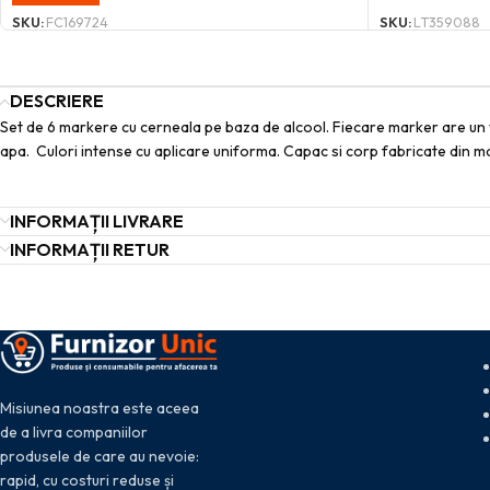
SKU:
FC169724
SKU:
LT359088
DESCRIERE
Set de 6 markere cu cerneala pe baza de alcool. Fiecare marker are un var
apa. Culori intense cu aplicare uniforma. Capac si corp fabricate din ma
INFORMAȚII LIVRARE
INFORMAȚII RETUR
Misiunea noastra este aceea
de a livra companiilor
produsele de care au nevoie:
rapid, cu costuri reduse și