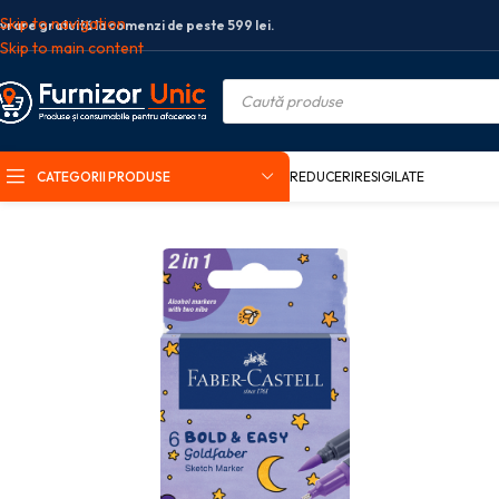
Skip to navigation
ivrare gratuită la comenzi de peste 599 lei.
Skip to main content
CATEGORII PRODUSE
REDUCERI
RESIGILATE
Prima pagină
Arta si grafica
Markere
SKETCH MARKER 2 CAPETE SET