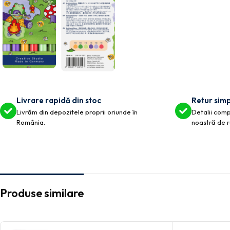
Livrare rapidă din stoc
Retur simp
Livrăm din depozitele proprii oriunde în
Detalii compl
România.
noastră de r
Produse similare