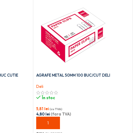
BUC CUTIE
AGRAFE METAL 50MM 100 BUC/CUT DELI
Deli
În stoc
5,81
lei
(cu TVA)
4,80
lei
(fara TVA)
ADAUGĂ ÎN COȘ