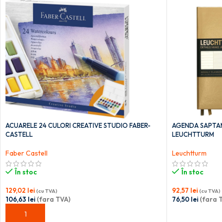
ACUARELE 24 CULORI CREATIVE STUDIO FABER-
AGENDA SAPTAM
CASTELL
LEUCHTTURM
Faber Castell
Leuchtturm
În stoc
În stoc
129,02
lei
92,57
lei
(cu TVA)
(cu TVA)
106,63
lei
(fara TVA)
76,50
lei
(fara 
ADAUGĂ ÎN COȘ
ADAUGĂ ÎN C