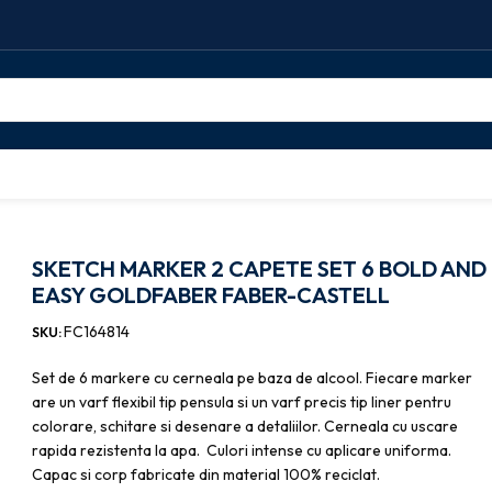
 6 BOLD AND EASY GOLDFABER FABER-CASTELL
SKETCH MARKER 2 CAPETE SET 6 BOLD AND
EASY GOLDFABER FABER-CASTELL
FC164814
SKU:
Set de 6 markere cu cerneala pe baza de alcool. Fiecare marker
are un varf flexibil tip pensula si un varf precis tip liner pentru
colorare, schitare si desenare a detaliilor. Cerneala cu uscare
rapida rezistenta la apa. Culori intense cu aplicare uniforma.
Capac si corp fabricate din material 100% reciclat.