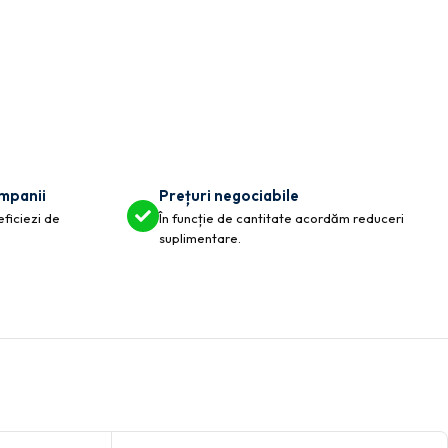
ompanii
Prețuri negociabile
eficiezi de
În funcție de cantitate acordăm reduceri
suplimentare.