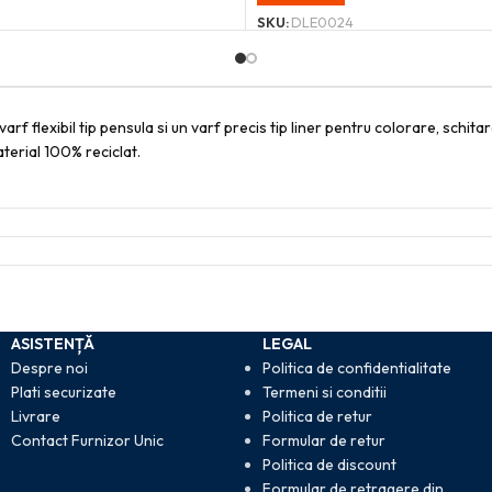
SKU:
DLE0024
f flexibil tip pensula si un varf precis tip liner pentru colorare, schita
terial 100% reciclat.
ASISTENȚĂ
LEGAL
Despre noi
Politica de confidentialitate
Plati securizate
Termeni si conditii
Livrare
Politica de retur
Contact Furnizor Unic
Formular de retur
Politica de discount
Formular de retragere din