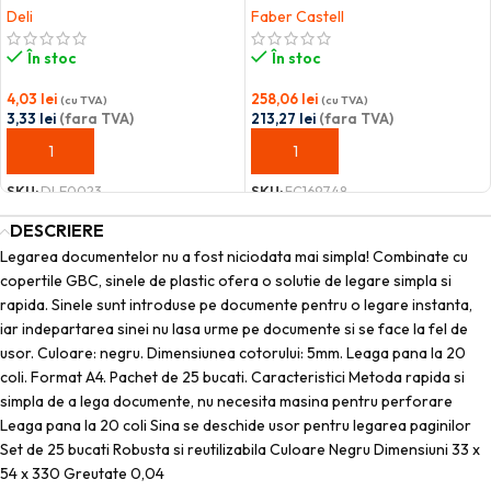
Deli
Faber Castell
În stoc
În stoc
4,03
lei
258,06
lei
(cu TVA)
(cu TVA)
3,33
lei
(fara TVA)
213,27
lei
(fara TVA)
ADAUGĂ ÎN COȘ
ADAUGĂ ÎN COȘ
SKU:
DLE0023
SKU:
FC169748
DESCRIERE
Legarea documentelor nu a fost niciodata mai simpla! Combinate cu
copertile GBC, sinele de plastic ofera o solutie de legare simpla si
rapida. Sinele sunt introduse pe documente pentru o legare instanta,
iar indepartarea sinei nu lasa urme pe documente si se face la fel de
usor. Culoare: negru. Dimensiunea cotorului: 5mm. Leaga pana la 20
coli. Format A4. Pachet de 25 bucati. Caracteristici Metoda rapida si
simpla de a lega documente, nu necesita masina pentru perforare
Leaga pana la 20 coli Sina se deschide usor pentru legarea paginilor
Set de 25 bucati Robusta si reutilizabila Culoare Negru Dimensiuni 33 x
54 x 330 Greutate 0,04