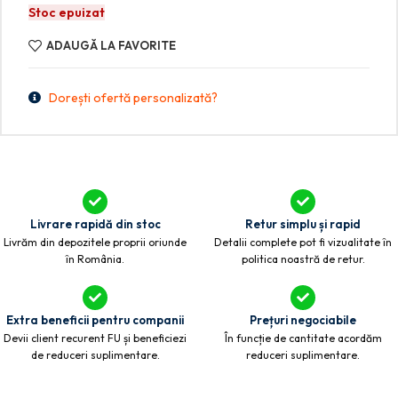
Stoc epuizat
ADAUGĂ LA FAVORITE
Dorești ofertă personalizată?
Livrare rapidă din stoc
Retur simplu și rapid
Livrăm din depozitele proprii oriunde
Detalii complete pot fi vizualitate în
în România.
politica noastră de retur.
Extra beneficii pentru companii
Prețuri negociabile
Devii client recurent FU și beneficiezi
În funcție de cantitate acordăm
de reduceri suplimentare.
reduceri suplimentare.