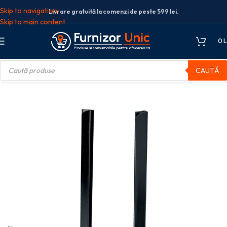
Skip to navigation
Livrare gratuită la comenzi de peste 599 lei.
Skip to main content
0
L
CAUTĂ
re
Sine de legare
SINA PRINDERE 5MM 20 COLI NEAGRA 25/CUT GBC