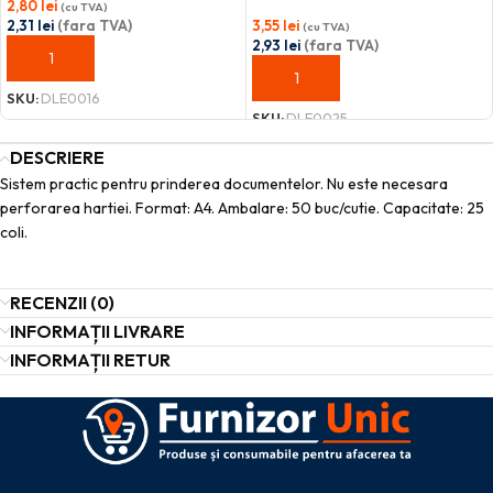
2,80
lei
(cu TVA)
2,31
lei
(fara TVA)
3,55
lei
(cu TVA)
2,93
lei
(fara TVA)
ADAUGĂ ÎN COȘ
ADAUGĂ ÎN COȘ
SKU:
DLE0016
SKU:
DLE0025
DESCRIERE
Sistem practic pentru prinderea documentelor. Nu este necesara
perforarea hartiei. Format: A4. Ambalare: 50 buc/cutie. Capacitate: 25
coli.
RECENZII (0)
INFORMAȚII LIVRARE
INFORMAȚII RETUR