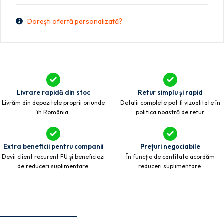
Dorești ofertă personalizată?
Livrare rapidă din stoc
Retur simplu și rapid
Livrăm din depozitele proprii oriunde
Detalii complete pot fi vizualitate în
în România.
politica noastră de retur.
Extra beneficii pentru companii
Prețuri negociabile
Devii client recurent FU și beneficiezi
În funcție de cantitate acordăm
de reduceri suplimentare.
reduceri suplimentare.