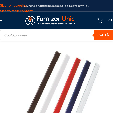
Skip to navigation
Livrare gratuită la comenzi de peste 599 lei.
Skip to main content
0
L
CAUTĂ
gare
SINA PRINDERE 4MM 25 COLI TRANSPARENTA 50/CUT FELLOWES