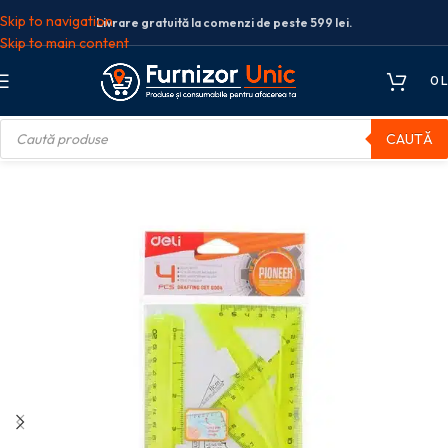
Skip to navigation
Livrare gratuită la comenzi de peste 599 lei.
Skip to main content
0
L
CAUTĂ
Trusa de geometrie
SET GEOMETRIE 4 PIESE COLOR EG00402 DELI