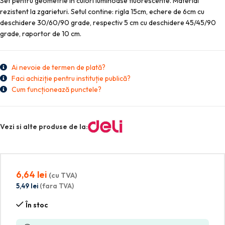
Set pentru geometrie in culori luminoase fluorescente. Material
rezistent la zgarieturi. Setul contine: rigla 15cm, echere de 6cm cu
deschidere 30/60/90 grade, respectiv 5 cm cu deschidere 45/45/90
grade, raportor de 10 cm.
Ai nevoie de termen de plată?
Faci achiziție pentru instituție publică?
Cum funcționează punctele?
Vezi si alte produse de la:
6,64
lei
(cu TVA)
5,49
lei
(fara TVA)
În stoc