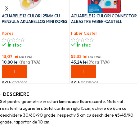
ACUARELE 12 CULORI 25MM CU
ACUARELE 12 CULORI CONNECTOR
PENSULA AKUARELLOS MINI KORES
ALBASTRE FABER-CASTELL
Kores
Faber Castell
În stoc
În stoc
13,07
lei
52,32
lei
(cu TVA)
(cu TVA)
10,80
lei
(fara TVA)
43,24
lei
(fara TVA)
ADAUGĂ ÎN COȘ
ADAUGĂ ÎN COȘ
SKU:
KO30101
SKU:
FC125001
DESCRIERE
Set pentru geometrie in culori luminoase fluorescente. Material
rezistent la zgarieturi. Setul contine: rigla 15cm, echere de 6cm cu
deschidere 30/60/90 grade, respectiv 5 cm cu deschidere 45/45/90
grade, raportor de 10 cm.