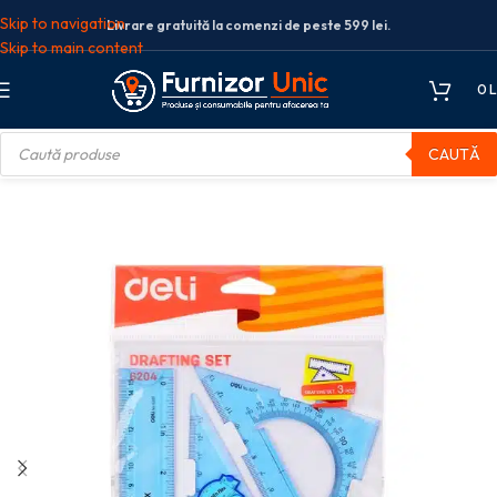
Skip to navigation
Livrare gratuită la comenzi de peste 599 lei.
Skip to main content
0
L
CAUTĂ
 de geometrie
SET GEOMETRIE 3 PIESE FLEXIBIL COLOR E6204 DELI