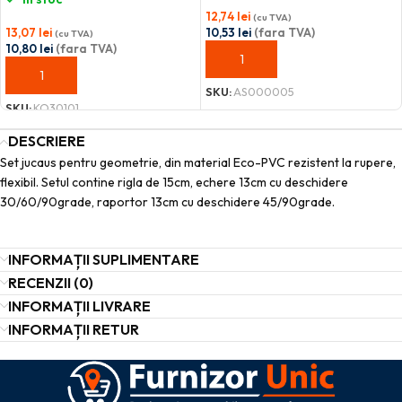
12,74
lei
(cu TVA)
13,07
lei
10,53
lei
(fara TVA)
(cu TVA)
10,80
lei
(fara TVA)
ADAUGĂ ÎN COȘ
ADAUGĂ ÎN COȘ
SKU:
AS000005
SKU:
KO30101
DESCRIERE
Set jucaus pentru geometrie, din material Eco-PVC rezistent la rupere,
flexibil. Setul contine rigla de 15cm, echere 13cm cu deschidere
30/60/90grade, raportor 13cm cu deschidere 45/90grade.
INFORMAȚII SUPLIMENTARE
RECENZII (0)
INFORMAȚII LIVRARE
INFORMAȚII RETUR