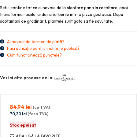
Setul contine tot ce ai nevoie de la plantare pana la recoltare, apoi
transforma rosiile, ardeii si ierburile intr-o pizza gustoasa. Dupa
saptamani de gradinarit, plantele sunt gata sa fie savurate.
Ai nevoie de termen de plată?
Faci achiziție pentru instituție publică?
Cum funcționează punctele?
Vezi si alte produse de la:
84,94
lei
(cu TVA)
70,20
lei
(fara TVA)
Stoc epuizat
ADAUGĂ LA FAVORITE