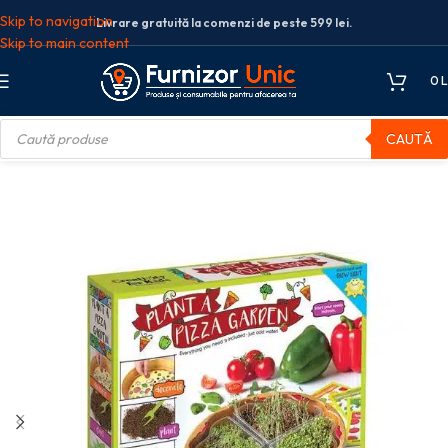
Skip to navigation
Livrare gratuită la comenzi de peste 599 lei.
Skip to main content
0
L
CAUTĂ
ity for kids
SET CREATIVITY GROW GRADINA PIZZA FABER-CASTELL