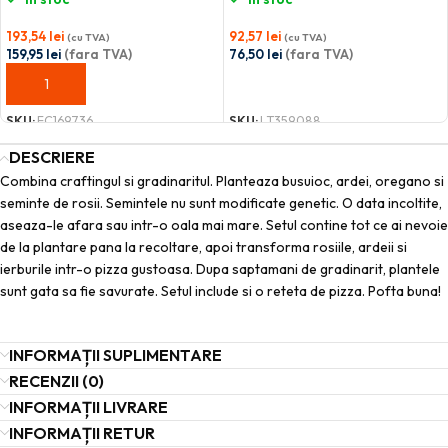
193,54
lei
92,57
lei
(cu TVA)
(cu TVA)
159,95
lei
(fara TVA)
76,50
lei
(fara TVA)
ADAUGĂ ÎN COȘ
ADAUGĂ ÎN COȘ
SKU:
FC169736
SKU:
LT359088
DESCRIERE
Combina craftingul si gradinaritul. Planteaza busuioc, ardei, oregano si
seminte de rosii. Semintele nu sunt modificate genetic. O data incoltite,
aseaza-le afara sau intr-o oala mai mare. Setul contine tot ce ai nevoie
de la plantare pana la recoltare, apoi transforma rosiile, ardeii si
ierburile intr-o pizza gustoasa. Dupa saptamani de gradinarit, plantele
sunt gata sa fie savurate. Setul include si o reteta de pizza. Pofta buna!
INFORMAȚII SUPLIMENTARE
RECENZII (0)
INFORMAȚII LIVRARE
INFORMAȚII RETUR