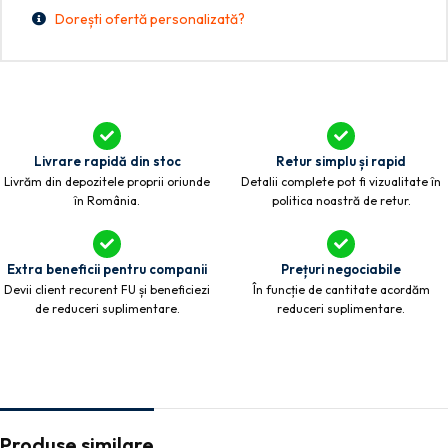
Dorești ofertă personalizată?
Livrare rapidă din stoc
Retur simplu și rapid
Livrăm din depozitele proprii oriunde
Detalii complete pot fi vizualitate în
în România.
politica noastră de retur.
Extra beneficii pentru companii
Prețuri negociabile
Devii client recurent FU și beneficiezi
În funcție de cantitate acordăm
de reduceri suplimentare.
reduceri suplimentare.
Produse similare