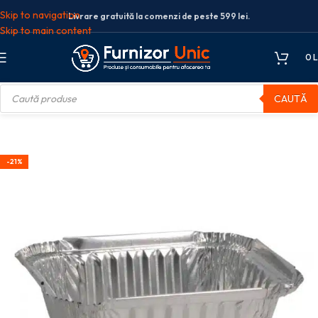
Skip to navigation
Livrare gratuită la comenzi de peste 599 lei.
Skip to main content
0
L
CAUTĂ
eCa
Set caserole aluminiu dreptunghiulare, M528L, 480cc 100 buc/set
-21%