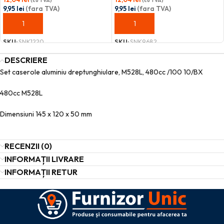
(cu TVA)
(cu TVA)
9,95
lei
(fara TVA)
9,95
lei
(fara TVA)
ADAUGĂ ÎN COȘ
ADAUGĂ ÎN COȘ
SKU:
SNK1220
SKU:
SNK9682
DESCRIERE
Set caserole aluminiu dreptunghiulare, M528L, 480cc /100 10/BX
480cc M528L
Dimensiuni 145 x 120 x 50 mm
RECENZII (0)
INFORMAȚII LIVRARE
INFORMAȚII RETUR