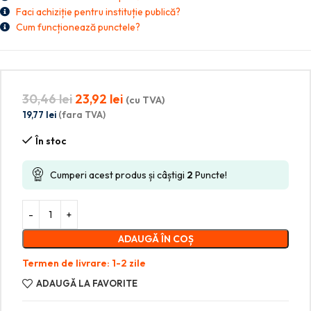
Faci achiziție pentru instituție publică?
Cum funcționează punctele?
30,46
lei
23,92
lei
(cu TVA)
19,77
lei
(fara TVA)
În stoc
Cumperi acest produs și câștigi
2
Puncte!
ADAUGĂ ÎN COȘ
Termen de livrare: 1-2 zile
ADAUGĂ LA FAVORITE