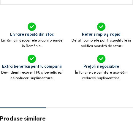
Livrare rapidă din stoc
Retur simplu și rapid
Livrăm din depozitele proprii oriunde
Detalii complete pot fi vizualitate în
în România.
politica noastră de retur.
Extra beneficii pentru companii
Prețuri negociabile
Devii client recurent FU și beneficiezi
În funcție de cantitate acordăm
de reduceri suplimentare.
reduceri suplimentare.
Produse similare