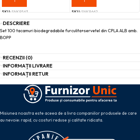
ADAUGĂ ÎN COȘ
ADAUGĂ ÎN COȘ
SKU:
SNK9563
SKU:
SNK9662
DESCRIERE
Set 100 tacamuri biodegradabile furculita+servetel din CPLA ALB amb.
BOPP
RECENZII (0)
INFORMAȚII LIVRARE
INFORMAȚII RETUR
Misiunea noastra este aceea de a livra companiilor produsele de care
au nevoie: rapid, cu costuri reduse și calitate ridicata.