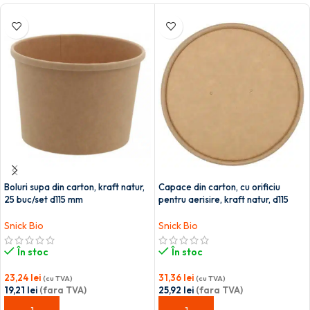
Boluri supa din carton, kraft natur,
Capace din carton, cu orificiu
25 buc/set d115 mm
pentru aerisire, kraft natur, d115
mm 25 buc/set
Snick Bio
Snick Bio
În stoc
În stoc
23,24
lei
31,36
lei
(cu TVA)
(cu TVA)
19,21
lei
(fara TVA)
25,92
lei
(fara TVA)