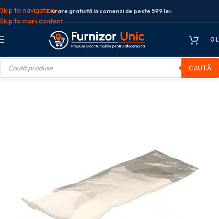
Skip to navigation
Livrare gratuită la comenzi de peste 599 lei.
Skip to main content
0
L
CAUTĂ
0 tacamuri biodegradabile furculita+servetel din CPLA ALB amb. BOPP