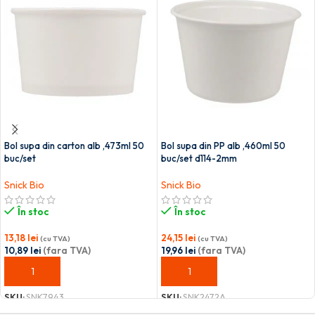
Bol supa din carton alb ,473ml 50
Bol supa din PP alb ,460ml 50
buc/set
buc/set d114-2mm
Snick Bio
Snick Bio
În stoc
În stoc
13,18
lei
24,15
lei
(cu TVA)
(cu TVA)
10,89
lei
(fara TVA)
19,96
lei
(fara TVA)
ADAUGĂ ÎN COȘ
ADAUGĂ ÎN COȘ
SKU:
SNK7943
SKU:
SNK2472A