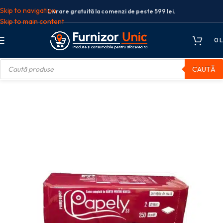
Skip to navigation
Livrare gratuită la comenzi de peste 599 lei.
Skip to main content
0
L
CAUTĂ
eCa
Servetele de masa
Servetele de masa 2 straturi 33×33 200 buc