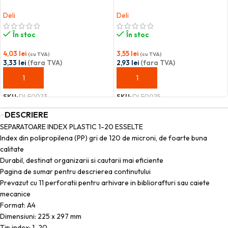
Deli
Deli
În stoc
În stoc
4,03
lei
3,55
lei
(cu TVA)
(cu TVA)
3,33
lei
(fara TVA)
2,93
lei
(fara TVA)
ADAUGĂ ÎN COȘ
ADAUGĂ ÎN COȘ
SKU:
DLE0023
SKU:
DLE0025
DESCRIERE
SEPARATOARE INDEX PLASTIC 1-20 ESSELTE
Index din polipropilena (PP) gri de 120 de microni, de foarte buna
calitate
Durabil, destinat organizarii si cautarii mai eficiente
Pagina de sumar pentru descrierea continutului
Prevazut cu 11 perforatii pentru arhivare in bibliorafturi sau caiete
mecanice
Format: A4
Dimensiuni: 225 x 297 mm
Tip index: 1-20