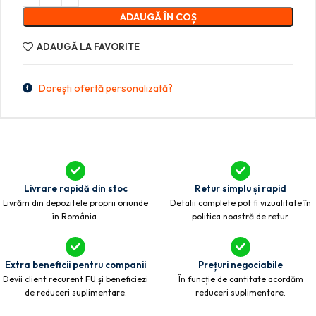
ADAUGĂ ÎN COȘ
ADAUGĂ LA FAVORITE
Dorești ofertă personalizată?
Livrare rapidă din stoc
Retur simplu și rapid
Livrăm din depozitele proprii oriunde
Detalii complete pot fi vizualitate în
în România.
politica noastră de retur.
Extra beneficii pentru companii
Prețuri negociabile
Devii client recurent FU și beneficiezi
În funcție de cantitate acordăm
de reduceri suplimentare.
reduceri suplimentare.