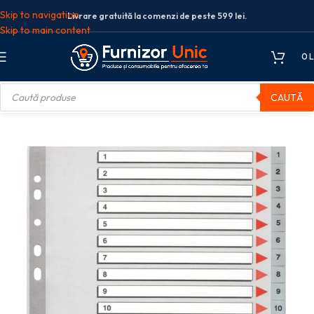
Skip to navigation
Livrare gratuită la comenzi de peste 599 lei.
Skip to main content
0
L
CAUTĂ
 si separatoare plastic
SEPARATOARE INDEX PLASTIC 1-20 ESSELTE