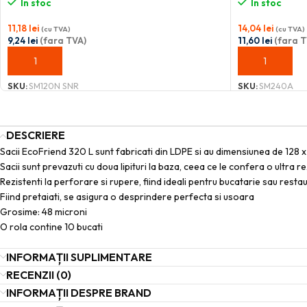
În stoc
În stoc
11,18
lei
14,04
lei
(cu TVA)
(cu TVA)
9,24
lei
(fara TVA)
11,60
lei
(fara T
ADAUGĂ ÎN COȘ
ADAUGĂ ÎN C
SKU:
SM120N SNR
SKU:
SM240A
DESCRIERE
Sacii EcoFriend 320 L sunt fabricati din LDPE si au dimensiunea de 128 x
Sacii sunt prevazuti cu doua lipituri la baza, ceea ce le confera o ultra r
Rezistenti la perforare si rupere, fiind ideali pentru bucatarie sau resta
Fiind pretaiati, se asigura o desprindere perfecta si usoara
Grosime: 48 microni
O rola contine 10 bucati
INFORMAȚII SUPLIMENTARE
RECENZII (0)
INFORMAȚII DESPRE BRAND