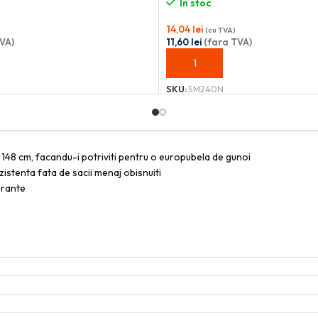
În stoc
14,04
lei
(cu TVA)
VA)
11,60
lei
(fara TVA)
OȘ
ADAUGĂ ÎN COȘ
SKU:
SM240N
 148 cm, facandu-i potriviti pentru o europubela de gunoi
ezistenta fata de sacii menaj obisnuiti
urante