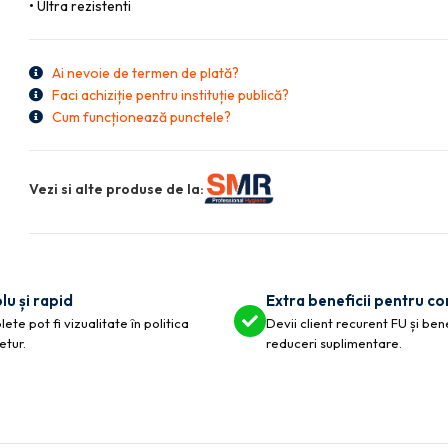
•
Ultra rezistenti
Ai nevoie de termen de plată?
Faci achiziție pentru instituție publică?
Cum funcționează punctele?
Vezi si alte produse de la:
lu și rapid
Extra beneficii pentru c
ete pot fi vizualitate în politica
Devii client recurent FU și ben
etur.
reduceri suplimentare.