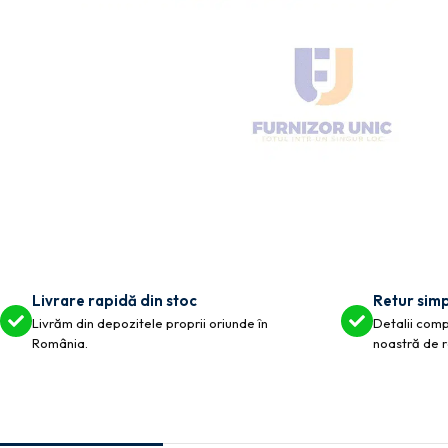
Livrare rapidă din stoc
Retur simp
Livrăm din depozitele proprii oriunde în
Detalii compl
România.
noastră de r