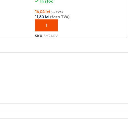
În stoc
14,04
lei
(cu TVA)
11,60
lei
(fara TVA)
ADAUGĂ ÎN COȘ
SKU:
SM240V