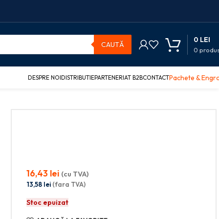
0
LEI
CAUTĂ
0
produ
Pachete & Engr
DESPRE NOI
DISTRIBUTIE
PARTENERIAT B2B
CONTACT
16,43
lei
(cu TVA)
13,58
lei
(fara TVA)
Stoc epuizat