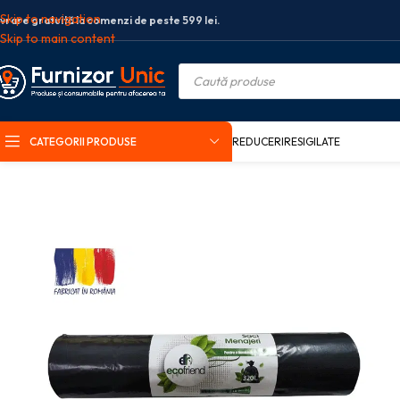
Skip to navigation
ivrare gratuită la comenzi de peste 599 lei.
Skip to main content
CATEGORII PRODUSE
REDUCERI
RESIGILATE
Prima pagină
Produse curatenie si menaj
Saci menajeri
Saci menaj ultr