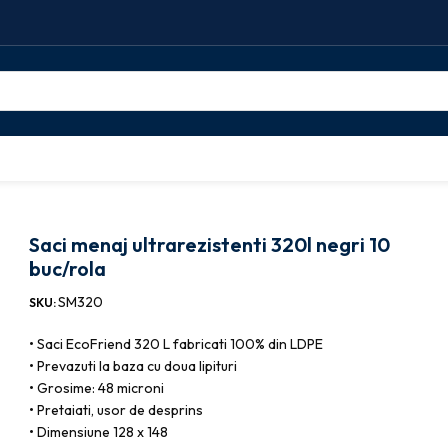
arezistenti 320l negri 10 buc/rola
Saci menaj ultrarezistenti 320l negri 10
buc/rola
SM320
SKU:
•
Saci EcoFriend 320 L fabricati 100% din LDPE
•
Prevazuti la baza cu doua lipituri
•
Grosime: 48 microni
•
Pretaiati, usor de desprins
•
Dimensiune 128 x 148