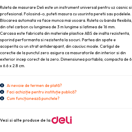
Ruleta de masurare Deli este un instrument universal pentru uz casnic si
profesional. Folosind-o, puteti masura cu usurinta peretii sau podelele.
Blocarea automata va face munca mai usoara. Ruleta cu banda flexibila,
din otel carbon cu lungimea de 3 m lungime si latimea de 16 mm.
Carcasa este fabricata din materiale plastice ABS de inalta rezistenta,
sporind performanta si rezistenta la socuri. Partea din spate e
acoperita cu un strat antiderapant, din cauciuc moale. Carligul de
corectie de la punctul zero asigura ca masuratorile din interior si din
exterior incep corect de la zero. Dimensiunea portabila, compacta de 6
x 6.6 x 2.8 cm.
Ai nevoie de termen de plată?
Faci achiziție pentru instituție publică?
Cum funcționează punctele?
Vezi si alte produse de la: