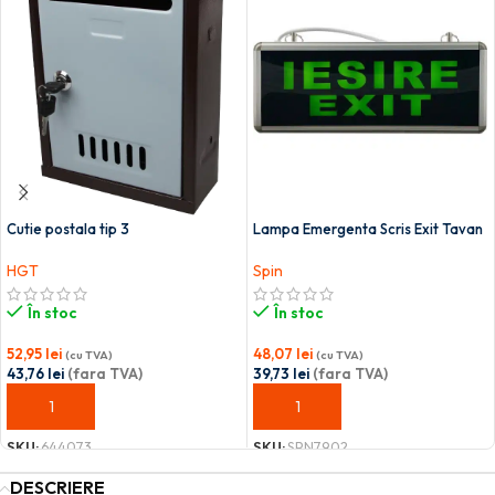
Cutie postala tip 3
Lampa Emergenta Scris Exit Tavan
HGT
Spin
În stoc
În stoc
52,95
lei
48,07
lei
(cu TVA)
(cu TVA)
43,76
lei
(fara TVA)
39,73
lei
(fara TVA)
ADAUGĂ ÎN COȘ
ADAUGĂ ÎN COȘ
SKU:
644073
SKU:
SPN7902
DESCRIERE