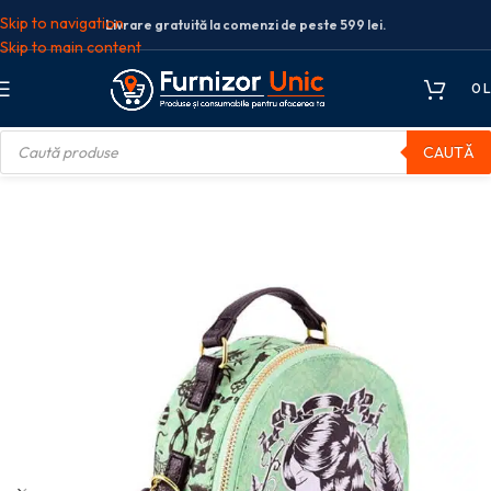
Skip to navigation
Livrare gratuită la comenzi de peste 599 lei.
Skip to main content
0
L
CAUTĂ
 scolare
Rucsac scoala
RUCSAC MINI LILLY AND LOCKS VERDE PIGNA