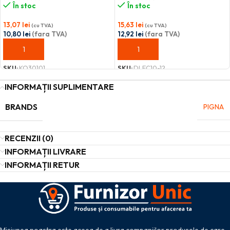
În stoc
În stoc
13,07
lei
15,63
lei
(cu TVA)
(cu TVA)
10,80
lei
(fara TVA)
12,92
lei
(fara TVA)
ADAUGĂ ÎN COȘ
ADAUGĂ ÎN COȘ
SKU:
KO30101
SKU:
DLEC10-12
INFORMAȚII SUPLIMENTARE
BRANDS
PIGNA
RECENZII (0)
INFORMAȚII LIVRARE
INFORMAȚII RETUR
Misiunea noastra este aceea de a livra companiilor produsele de care