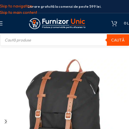
Skip to navigation
Livrare gratuită la comenzi de peste 599 lei.
Skip to main content
0
L
CAUTĂ
 scolare
Rucsac scoala
RUCSAC LIBERTY CONCEPT NEGRU WALKER