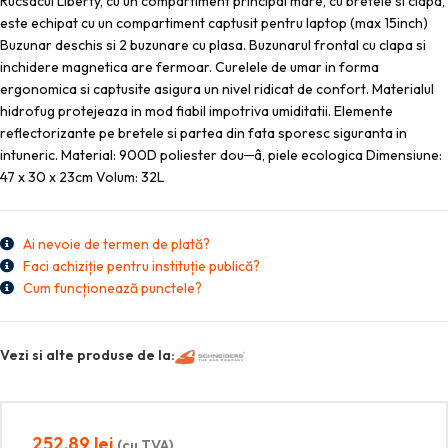
Rucsacul Liberty, cu un compartiment principal mare, cu bretele si clapa,
este echipat cu un compartiment captusit pentru laptop (max 15inch)
Buzunar deschis si 2 buzunare cu plasa. Buzunarul frontal cu clapa si
inchidere magnetica are fermoar. Curelele de umar in forma
ergonomica si captusite asigura un nivel ridicat de confort. Materialul
hidrofug protejeaza in mod fiabil impotriva umiditatii. Elemente
reflectorizante pe bretele si partea din fata sporesc siguranta in
intuneric. Material: 900D poliester dou─â, piele ecologica Dimensiune:
47 x 30 x 23cm Volum: 32L
Ai nevoie de termen de plată?
Faci achiziție pentru instituție publică?
Cum funcționează punctele?
Vezi si alte produse de la:
252,89
lei
(cu TVA)