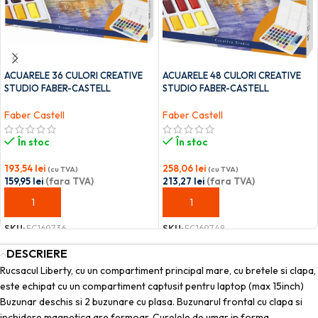
ACUARELE 36 CULORI CREATIVE
ACUARELE 48 CULORI CREATIVE
STUDIO FABER-CASTELL
STUDIO FABER-CASTELL
Faber Castell
Faber Castell
În stoc
În stoc
193,54
lei
258,06
lei
(cu TVA)
(cu TVA)
159,95
lei
(fara TVA)
213,27
lei
(fara TVA)
ADAUGĂ ÎN COȘ
ADAUGĂ ÎN COȘ
SKU:
FC169736
SKU:
FC169748
DESCRIERE
Rucsacul Liberty, cu un compartiment principal mare, cu bretele si clapa,
este echipat cu un compartiment captusit pentru laptop (max 15inch)
Buzunar deschis si 2 buzunare cu plasa. Buzunarul frontal cu clapa si
inchidere magnetica are fermoar. Curelele de umar in forma