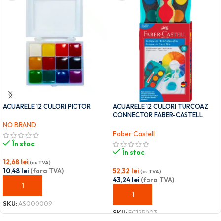
ACUARELE 12 CULORI PICTOR
ACUARELE 12 CULORI TURCOAZ
CONNECTOR FABER-CASTELL
NO BRAND
Faber Castell
În stoc
În stoc
12,68
lei
(cu TVA)
10,48
lei
(fara TVA)
52,32
lei
(cu TVA)
43,24
lei
(fara TVA)
ADAUGĂ ÎN COȘ
ADAUGĂ ÎN COȘ
SKU:
AS000009
SKU:
FC125003