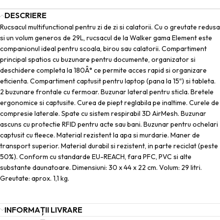
DESCRIERE
Rucsacul multifunctional pentru zi de zi si calatorii. Cu o greutate redusa
si un volum generos de 29L, rucsacul de la Walker gama Element este
companionul ideal pentru scoala, birou sau calatorii. Compartiment
principal spatios cu buzunare pentru documente, organizator si
deschidere completa la 180Â° ce permite acces rapid si organizare
eficienta. Compartiment captusit pentru laptop (pana la 15″) si tableta.
2 buzunare frontale cu fermoar. Buzunar lateral pentru sticla. Bretele
ergonomice si captusite. Curea de piept reglabila pe inaltime. Curele de
compresie laterale. Spate cu sistem respirabil 3D AirMesh. Buzunar
ascuns cu protectie RFID pentru acte sau bani. Buzunar pentru ochelari
captusit cu fleece. Material rezistent la apa si murdarie. Maner de
transport superior. Material durabil si rezistent, in parte reciclat (peste
50%). Conform cu standarde EU-REACH, fara PFC, PVC si alte
substante daunatoare. Dimensiuni: 30 x 44 x 22 cm. Volum: 29 litri.
Greutate: aprox. 1,1 kg.
INFORMAȚII LIVRARE