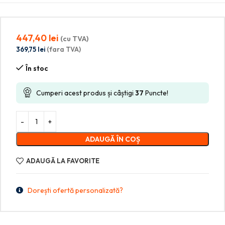
447,40
lei
(cu TVA)
369,75
lei
(fara TVA)
În stoc
Cumperi acest produs și câștigi
37
Puncte!
ADAUGĂ ÎN COȘ
ADAUGĂ LA FAVORITE
Dorești ofertă personalizată?