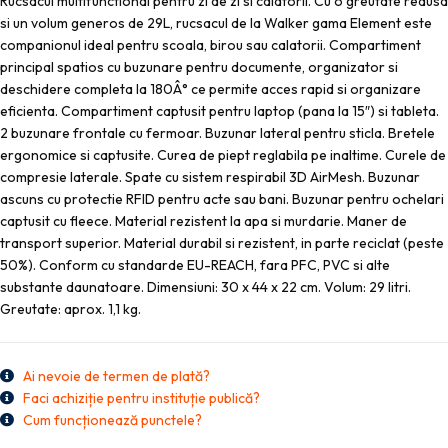
Rucsacul multifunctional pentru zi de zi si calatorii. Cu o greutate redusa
si un volum generos de 29L, rucsacul de la Walker gama Element este
companionul ideal pentru scoala, birou sau calatorii. Compartiment
principal spatios cu buzunare pentru documente, organizator si
deschidere completa la 180Â° ce permite acces rapid si organizare
eficienta. Compartiment captusit pentru laptop (pana la 15″) si tableta.
2 buzunare frontale cu fermoar. Buzunar lateral pentru sticla. Bretele
ergonomice si captusite. Curea de piept reglabila pe inaltime. Curele de
compresie laterale. Spate cu sistem respirabil 3D AirMesh. Buzunar
ascuns cu protectie RFID pentru acte sau bani. Buzunar pentru ochelari
captusit cu fleece. Material rezistent la apa si murdarie. Maner de
transport superior. Material durabil si rezistent, in parte reciclat (peste
50%). Conform cu standarde EU-REACH, fara PFC, PVC si alte
substante daunatoare. Dimensiuni: 30 x 44 x 22 cm. Volum: 29 litri.
Greutate: aprox. 1,1 kg.
Ai nevoie de termen de plată?
Faci achiziție pentru instituție publică?
Cum funcționează punctele?