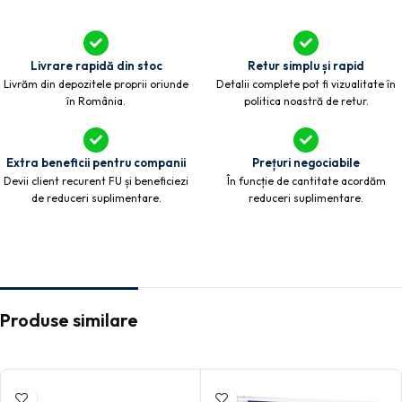
Livrare rapidă din stoc
Retur simplu și rapid
Livrăm din depozitele proprii oriunde
Detalii complete pot fi vizualitate în
în România.
politica noastră de retur.
Extra beneficii pentru companii
Prețuri negociabile
Devii client recurent FU și beneficiezi
În funcție de cantitate acordăm
de reduceri suplimentare.
reduceri suplimentare.
Produse similare