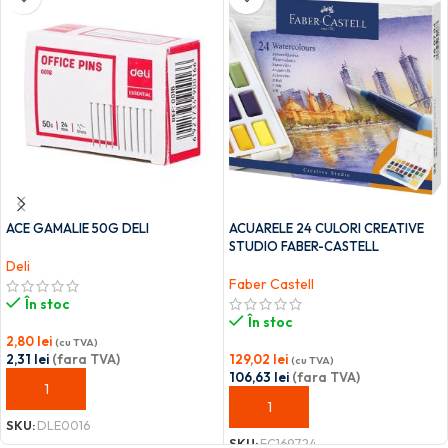
ACE GAMALIE 50G DELI
ACUARELE 24 CULORI CREATIVE
STUDIO FABER-CASTELL
Deli
Faber Castell
În stoc
În stoc
2,80
lei
(cu TVA)
2,31
lei
(fara TVA)
129,02
lei
(cu TVA)
106,63
lei
(fara TVA)
ADAUGĂ ÎN COȘ
ADAUGĂ ÎN COȘ
SKU:
DLE0016
SKU:
FC169724