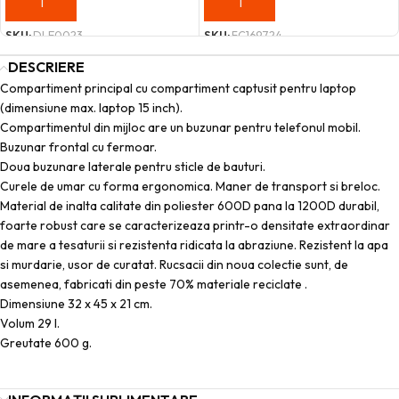
ADAUGĂ ÎN COȘ
ADAUGĂ ÎN COȘ
SKU:
DLE0023
SKU:
FC169724
DESCRIERE
Compartiment principal cu compartiment captusit pentru laptop
(dimensiune max. laptop 15 inch).
Compartimentul din mijloc are un buzunar pentru telefonul mobil.
Buzunar frontal cu fermoar.
Doua buzunare laterale pentru sticle de bauturi.
Curele de umar cu forma ergonomica. Maner de transport si breloc.
Material de inalta calitate din poliester 600D pana la 1200D durabil,
foarte robust care se caracterizeaza printr-o densitate extraordinar
de mare a tesaturii si rezistenta ridicata la abraziune. Rezistent la apa
si murdarie, usor de curatat. Rucsacii din noua colectie sunt, de
asemenea, fabricati din peste 70% materiale reciclate .
Dimensiune 32 x 45 x 21 cm.
Volum 29 l.
Greutate 600 g.