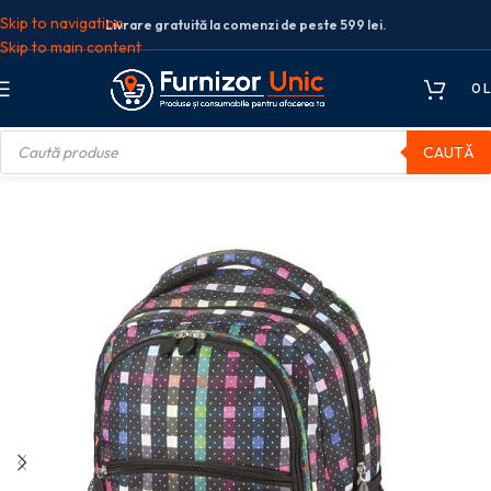
Skip to navigation
Livrare gratuită la comenzi de peste 599 lei.
Skip to main content
0
L
CAUTĂ
genti scolare
Rucsac scoala
RUCSAC CLASSIC DIZZY DOTS WALKER