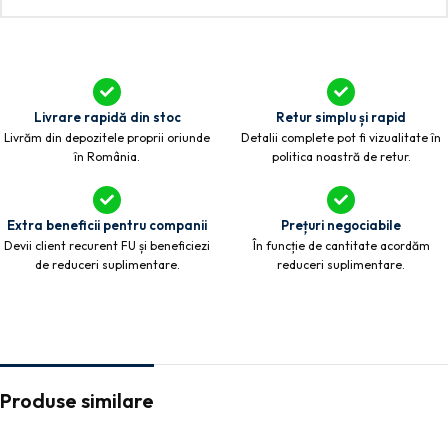
Livrare rapidă din stoc
Retur simplu și rapid
Livrăm din depozitele proprii oriunde
Detalii complete pot fi vizualitate în
în România.
politica noastră de retur.
Extra beneficii pentru companii
Prețuri negociabile
Devii client recurent FU și beneficiezi
În funcție de cantitate acordăm
de reduceri suplimentare.
reduceri suplimentare.
Produse similare