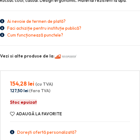
Rucsac cool, casual. Design ergonomic. Material rezistent la apa.
Ai nevoie de termen de plată?
Faci achiziție pentru instituție publică?
Cum funcționează punctele?
Vezi si alte produse de la:
154,28
lei
(cu TVA)
127,50
lei
(fara TVA)
Stoc epuizat
ADAUGĂ LA FAVORITE
Dorești ofertă personalizată?