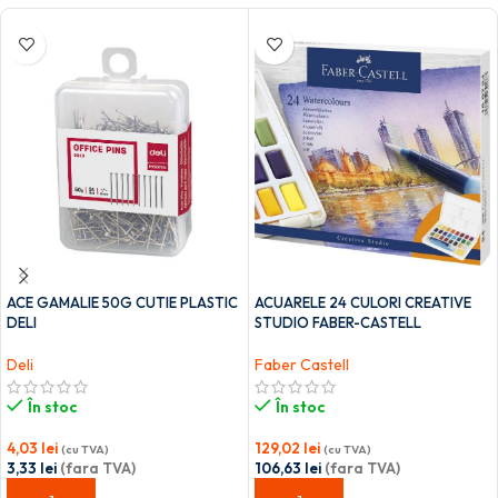
ACE GAMALIE 50G CUTIE PLASTIC
ACUARELE 24 CULORI CREATIVE
DELI
STUDIO FABER-CASTELL
Deli
Faber Castell
În stoc
În stoc
4,03
lei
129,02
lei
(cu TVA)
(cu TVA)
3,33
lei
(fara TVA)
106,63
lei
(fara TVA)