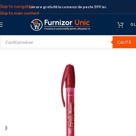
Skip to navigation
Livrare gratuită la comenzi de peste 599 lei.
Skip to main content
0
L
CAUTĂ
ente de scris
Pixuri roller
ROLLER CU GEL 0.7MM ROSU ILLUSION BIC