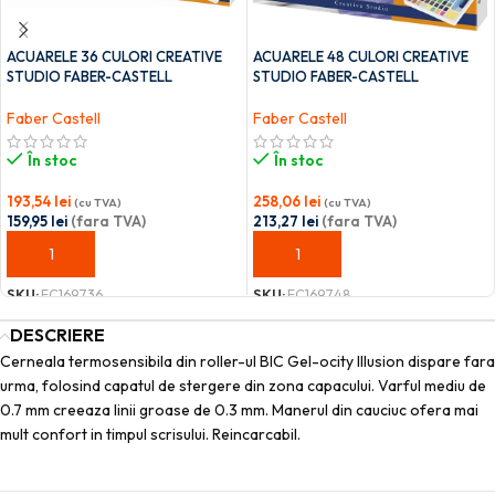
ACUARELE 36 CULORI CREATIVE
ACUARELE 48 CULORI CREATIVE
STUDIO FABER-CASTELL
STUDIO FABER-CASTELL
Faber Castell
Faber Castell
În stoc
În stoc
193,54
lei
258,06
lei
(cu TVA)
(cu TVA)
159,95
lei
(fara TVA)
213,27
lei
(fara TVA)
ADAUGĂ ÎN COȘ
ADAUGĂ ÎN COȘ
SKU:
FC169736
SKU:
FC169748
DESCRIERE
Cerneala termosensibila din roller-ul BIC Gel-ocity Illusion dispare fara
urma, folosind capatul de stergere din zona capacului. Varful mediu de
0.7 mm creeaza linii groase de 0.3 mm. Manerul din cauciuc ofera mai
mult confort in timpul scrisului. Reincarcabil.