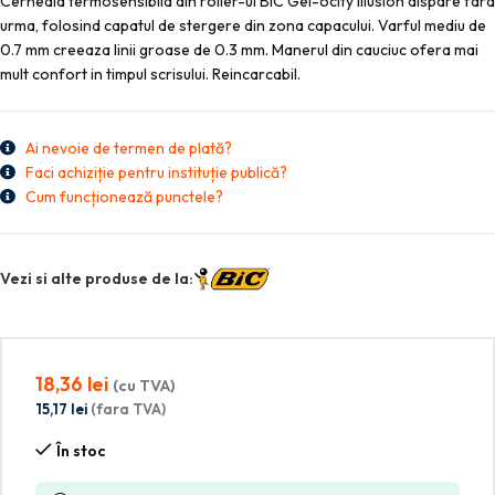
Cerneala termosensibila din roller-ul BIC Gel-ocity Illusion dispare fara
urma, folosind capatul de stergere din zona capacului. Varful mediu de
0.7 mm creeaza linii groase de 0.3 mm. Manerul din cauciuc ofera mai
mult confort in timpul scrisului. Reincarcabil.
Ai nevoie de termen de plată?
Faci achiziție pentru instituție publică?
Cum funcționează punctele?
Vezi si alte produse de la:
18,36
lei
(cu TVA)
15,17
lei
(fara TVA)
În stoc