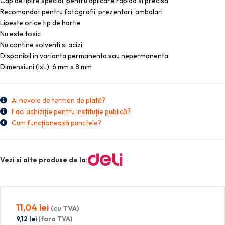
Cap de lipire special, pentru aplicare rapida si precisa
Recomandat pentru fotografii, prezentari, ambalari
Lipeste orice tip de hartie
Nu este toxic
Nu contine solventi si acizi
Disponibil in varianta permanenta sau nepermanenta
Dimensiuni (lxL): 6 mm x 8 mm
Ai nevoie de termen de plată?
Faci achiziție pentru instituție publică?
Cum funcționează punctele?
Vezi si alte produse de la:
11,04
lei
(cu TVA)
9,12
lei
(fara TVA)