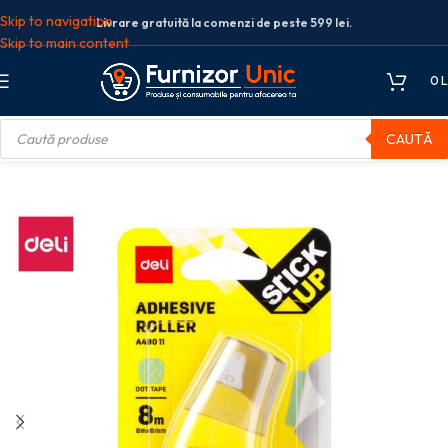
Skip to navigation
Livrare gratuită la comenzi de peste 599 lei.
Skip to main content
0
L
CAUTĂ
birou
Lipici
Roller adeziv
ROLLER ADEZIV PERMANENT 6MM*8M DELI