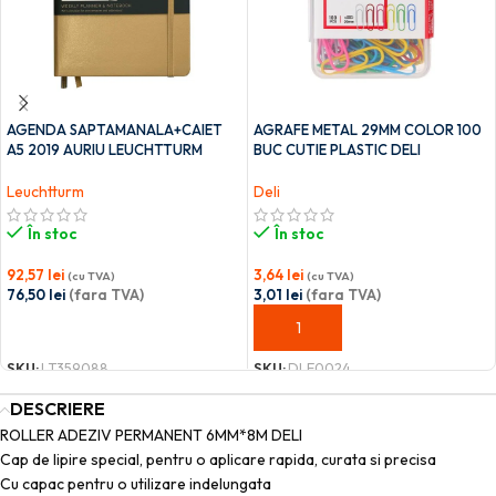
AGENDA SAPTAMANALA+CAIET
AGRAFE METAL 29MM COLOR 100
A5 2019 AURIU LEUCHTTURM
BUC CUTIE PLASTIC DELI
Leuchtturm
Deli
În stoc
În stoc
92,57
lei
3,64
lei
(cu TVA)
(cu TVA)
76,50
lei
(fara TVA)
3,01
lei
(fara TVA)
ADAUGĂ ÎN COȘ
ADAUGĂ ÎN COȘ
SKU:
LT359088
SKU:
DLE0024
DESCRIERE
ROLLER ADEZIV PERMANENT 6MM*8M DELI
Cap de lipire special, pentru o aplicare rapida, curata si precisa
Cu capac pentru o utilizare indelungata