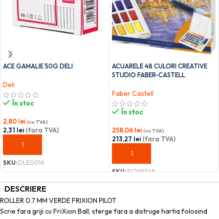
ACE GAMALIE 50G DELI
ACUARELE 48 CULORI CREATIVE
STUDIO FABER-CASTELL
Deli
Faber Castell
În stoc
În stoc
2,80
lei
(cu TVA)
2,31
lei
(fara TVA)
258,06
lei
(cu TVA)
213,27
lei
(fara TVA)
ADAUGĂ ÎN COȘ
ADAUGĂ ÎN COȘ
SKU:
DLE0016
SKU:
FC169748
DESCRIERE
ROLLER 0.7 MM VERDE FRIXION PILOT
Scrie fara griji cu FriXion Ball, sterge fara a distruge hartia folosind