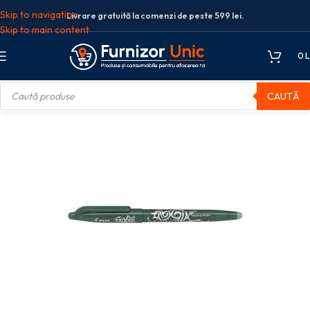
Skip to navigation
Livrare gratuită la comenzi de peste 599 lei.
Skip to main content
0
L
CAUTĂ
strumente de scris
Pixuri roller
ROLLER 0.7MM VERDE FRIXION PILOT