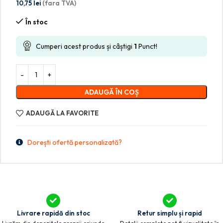
10,75
lei
(fara TVA)
În stoc
Cumperi acest produs și câștigi
1
Punct!
ADAUGĂ ÎN COȘ
ADAUGĂ LA FAVORITE
Dorești ofertă personalizată?
Livrare rapidă din stoc
Retur simplu și rapid