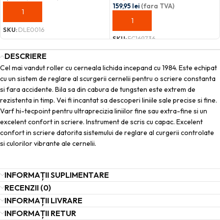
159,95
lei
(fara TVA)
ADAUGĂ ÎN COȘ
ADAUGĂ ÎN COȘ
SKU:
DLE0016
SKU:
FC169736
DESCRIERE
Cel mai vandut roller cu cerneala lichida incepand cu 1984. Este echipat
cu un sistem de reglare al scurgerii cernelii pentru o scriere constanta
si fara accidente. Bila sa din cabura de tungsten este extrem de
rezistenta in timp. Vei fi incantat sa descoperi liniile sale precise si fine.
Varf hi-tecpoint pentru ultraprecizia liniilor fine sau extra-fine si un
excelent confort in scriere. Instrument de scris cu capac. Excelent
confort in scriere datorita sistemului de reglare al curgerii controlate
si culorilor vibrante ale cernelii.
INFORMAȚII SUPLIMENTARE
RECENZII (0)
INFORMAȚII LIVRARE
INFORMAȚII RETUR