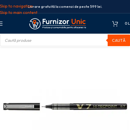
Skip to navigation
Livrare gratuită la comenzi de peste 599 lei.
Skip to main content
0
L
CAUTĂ
e de scris
Pixuri roller
ROLLER 0.7MM V7 NEGRU HI-TECPOINT PILOT