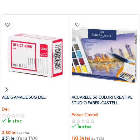
ACE GAMALIE 50G DELI
ACUARELE 36 CULORI CREATIVE
STUDIO FABER-CASTELL
Deli
Faber Castell
În stoc
În stoc
2,80
lei
(cu TVA)
2,31
lei
(fara TVA)
193,54
lei
(cu TVA)