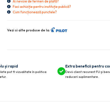
Ai nevoie de termen de plată?
Faci achiziție pentru instituție publică?
Cum funcționează punctele?
Vezi si alte produse de la:
lu și rapid
Extra beneficii pentru c
ete pot fi vizualitate în politica
Devii client recurent FU și ben
etur.
reduceri suplimentare.