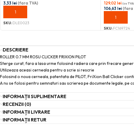
3,33
lei
(fara TVA)
129,02
lei
(cu TVA
106,63
lei
(fara
ADAUGĂ ÎN COȘ
ADAUGĂ ÎN C
SKU:
DLE0023
SKU:
FC169724
DESCRIERE
ROLLER 0.7 MM ROSU CLICKER FRIXION PILOT
Sterge curat, fara a lasa urme folosind radiera care prin frecare gene
Utilizeaza aceasi cerneala pentru a scrie si rescrie
Folosind o noua cerneala, patentata de PILOT, FriXion Ball Clicker conti
A nu se folosi pentru semnaturi sau scrierea pe documente legale, pe 
INFORMAȚII SUPLIMENTARE
RECENZII (0)
INFORMAȚII LIVRARE
INFORMAȚII RETUR