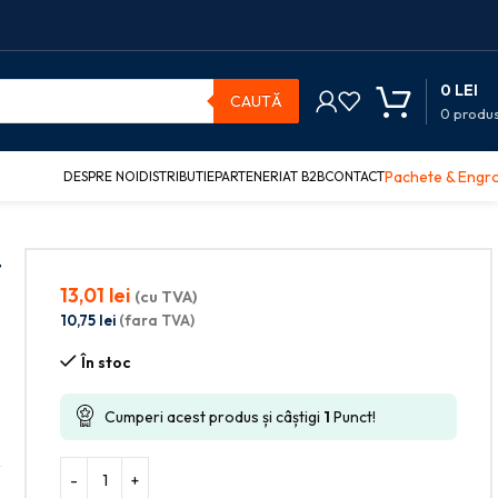
0
LEI
CAUTĂ
0
produ
Pachete & Engr
DESPRE NOI
DISTRIBUTIE
PARTENERIAT B2B
CONTACT
T
13,01
lei
(cu TVA)
10,75
lei
(fara TVA)
În stoc
Cumperi acest produs și câștigi
1
Punct!