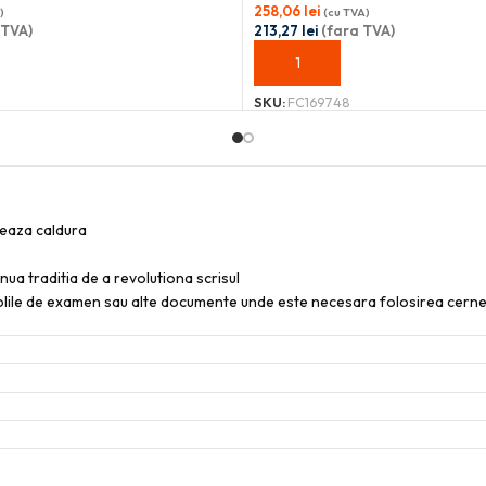
258,06
lei
)
(cu TVA)
 TVA)
213,27
lei
(fara TVA)
OȘ
ADAUGĂ ÎN COȘ
SKU:
FC169748
reaza caldura
nua traditia de a revolutiona scrisul
colile de examen sau alte documente unde este necesara folosirea cern