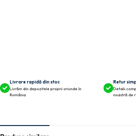
Livrare rapidă din stoc
Retur simp
Livrăm din depozitele proprii oriunde în
Detalii compl
România.
noastră de r