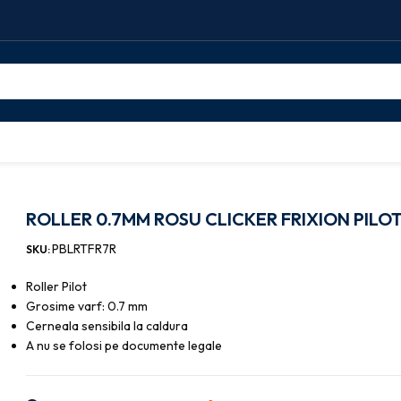
LLER 0.7MM ROSU CLICKER FRIXION PILOT
ROLLER 0.7MM ROSU CLICKER FRIXION PILO
PBLRTFR7R
SKU:
Roller Pilot
Grosime varf: 0.7 mm
Cerneala sensibila la caldura
A nu se folosi pe documente legale