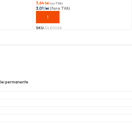
3,64
lei
(cu TVA)
3,01
lei
(fara TVA)
ADAUGĂ ÎN COȘ
SKU:
DLE0024
elei permanente