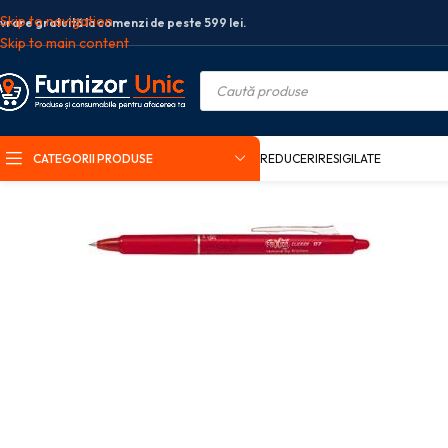
Skip to navigation
ivrare gratuită la comenzi de peste 599 lei.
Skip to main content
CATEGORII PRODUSE
REDUCERI
RESIGILATE
Prima pagină
Birotica si papetarie
Instrumente de scris
Pixuri roller
RO